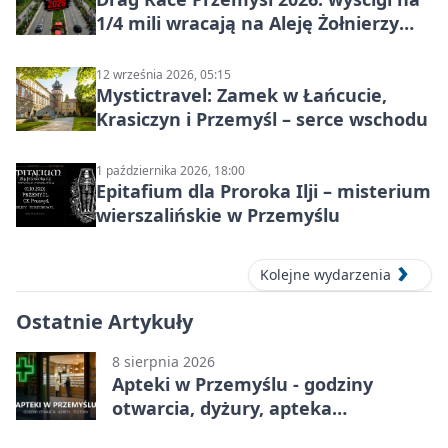
1/4 mili wracają na Aleję Żołnierzy
Wyklętych
12 września 2026, 05:15
Mystictravel: Zamek w Łańcucie,
Krasiczyn i Przemyśl – serce wschodu
1 października 2026, 18:00
Epitafium dla Proroka Ilji – misterium
wierszalińskie w Przemyślu
Kolejne wydarzenia
Ostatnie Artykuły
8 sierpnia 2026
Apteki w Przemyślu - godziny
otwarcia, dyżury, apteka
całodobowa