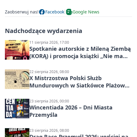
Zaobserwuj nas!
Facebook
Google News
Nadchodzące wydarzenia
11 sierpnia 2026, 17:00
Spotkanie autorskie z Mileną Ziembą
(KORĄ) i promocja książki „Nie mam
czasu na raka! Jestem zajęta życiem”
22 sierpnia 2026, 08:00
X Mistrzostwa Polski Służb
Mundurowych w Siatkówce Plażowej
w Przemyślu
23 sierpnia 2026, 00:00
Wincentiada 2026 – Dni Miasta
Przemyśla
23 sierpnia 2026, 08:00
Drag Race Przemyśl 2026: wyścigi na