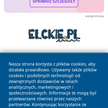
SPRAWDŹ SZCZEGÓŁY
autopromocja
Nasza strona korzysta z plików cookies, aby
działała prawidłowo. Używamy także plików
cookies i podobnych technologii od
zewnętrznych dostawców w celach
Copyright © 2026 przemyslonline.pl Wszystkie prawa
analitycznych, marketingowych i
zastrzeżone.
społecznościowych. Informacje te mogą być
przetwarzane również przez naszych
partnerów. Kontynuując korzystanie ze
Polityka
Polityka
News
Autorzy