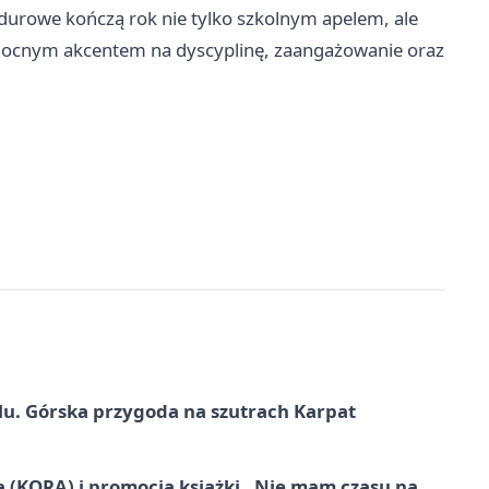
durowe kończą rok nie tylko szkolnym apelem, ale
mocnym akcentem na dyscyplinę, zaangażowanie oraz
u. Górska przygoda na szutrach Karpat
ą (KORĄ) i promocja książki „Nie mam czasu na