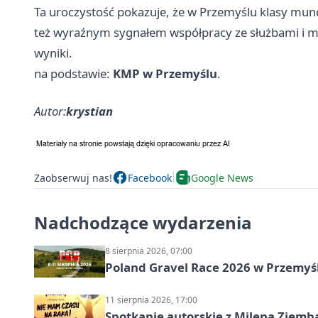
Ta uroczystość pokazuje, że w Przemyślu klasy mun
też wyraźnym sygnałem współpracy ze służbami i 
wyniki.
na podstawie:
KMP w Przemyślu
.
Autor:
krystian
Zaobserwuj nas!
Facebook
Google News
Nadchodzące wydarzenia
8 sierpnia 2026, 07:00
Poland Gravel Race 2026 w Przemyśl
11 sierpnia 2026, 17:00
Spotkanie autorskie z Mileną Ziemb