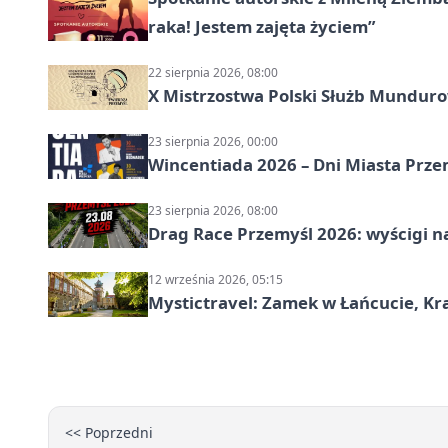
raka! Jestem zajęta życiem”
22 sierpnia 2026, 08:00
X Mistrzostwa Polski Służb Mundur
23 sierpnia 2026, 00:00
Wincentiada 2026 – Dni Miasta Prze
23 sierpnia 2026, 08:00
Drag Race Przemyśl 2026: wyścigi na
12 września 2026, 05:15
Mystictravel: Zamek w Łańcucie, Kr
<< Poprzedni