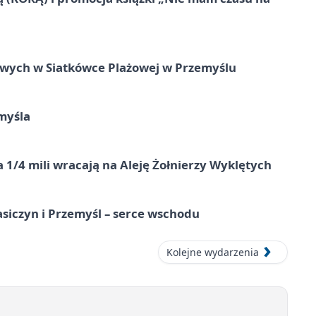
owych w Siatkówce Plażowej w Przemyślu
myśla
 1/4 mili wracają na Aleję Żołnierzy Wyklętych
asiczyn i Przemyśl – serce wschodu
Kolejne wydarzenia