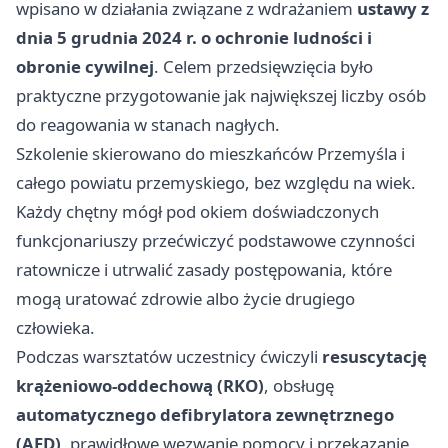
wpisano w działania związane z wdrażaniem
ustawy z
dnia 5 grudnia 2024 r. o ochronie ludności i
obronie cywilnej
. Celem przedsięwzięcia było
praktyczne przygotowanie jak największej liczby osób
do reagowania w stanach nagłych.
Szkolenie skierowano do mieszkańców Przemyśla i
całego powiatu przemyskiego, bez względu na wiek.
Każdy chętny mógł pod okiem doświadczonych
funkcjonariuszy przećwiczyć podstawowe czynności
ratownicze i utrwalić zasady postępowania, które
mogą uratować zdrowie albo życie drugiego
człowieka.
Podczas warsztatów uczestnicy ćwiczyli
resuscytację
krążeniowo-oddechową (RKO)
, obsługę
automatycznego defibrylatora zewnętrznego
(AED)
, prawidłowe wezwanie pomocy i przekazanie