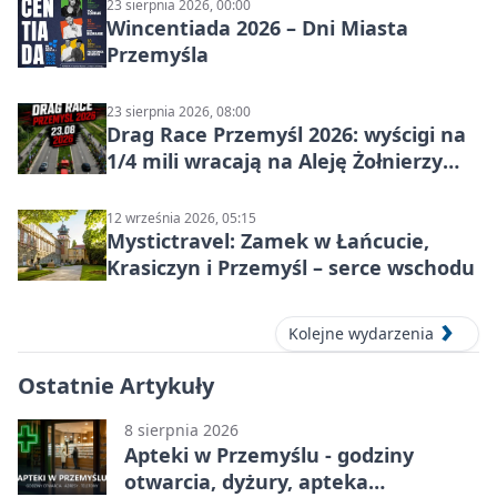
23 sierpnia 2026, 00:00
Wincentiada 2026 – Dni Miasta
Przemyśla
23 sierpnia 2026, 08:00
Drag Race Przemyśl 2026: wyścigi na
1/4 mili wracają na Aleję Żołnierzy
Wyklętych
12 września 2026, 05:15
Mystictravel: Zamek w Łańcucie,
Krasiczyn i Przemyśl – serce wschodu
Kolejne wydarzenia
Ostatnie Artykuły
8 sierpnia 2026
Apteki w Przemyślu - godziny
otwarcia, dyżury, apteka