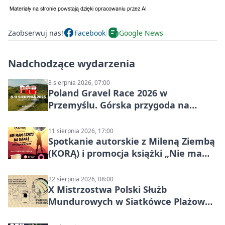
Zaobserwuj nas!
Facebook
Google News
Nadchodzące wydarzenia
8 sierpnia 2026, 07:00
Poland Gravel Race 2026 w
Przemyślu. Górska przygoda na
szutrach Karpat
11 sierpnia 2026, 17:00
Spotkanie autorskie z Mileną Ziembą
(KORĄ) i promocja książki „Nie mam
czasu na raka! Jestem zajęta życiem”
22 sierpnia 2026, 08:00
X Mistrzostwa Polski Służb
Mundurowych w Siatkówce Plażowej
w Przemyślu