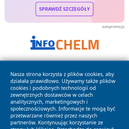
SPRAWDŹ SZCZEGÓŁY
autopromocja
Nasza strona korzysta z plików cookies, aby
działała prawidłowo. Używamy także plików
cookies i podobnych technologii od
zewnętrznych dostawców w celach
Copyright © 2026 przemyslonline.pl Wszystkie prawa
analitycznych, marketingowych i
zastrzeżone.
społecznościowych. Informacje te mogą być
przetwarzane również przez naszych
partnerów. Kontynuując korzystanie ze
Polityka
Polityka
News
Autorzy