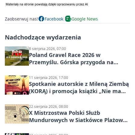
Zaobserwuj nas!
Facebook
Google News
Nadchodzące wydarzenia
8 sierpnia 2026, 07:00
Poland Gravel Race 2026 w
Przemyślu. Górska przygoda na
szutrach Karpat
11 sierpnia 2026, 17:00
Spotkanie autorskie z Mileną Ziembą
(KORĄ) i promocja książki „Nie mam
czasu na raka! Jestem zajęta życiem”
22 sierpnia 2026, 08:00
X Mistrzostwa Polski Służb
Mundurowych w Siatkówce Plażowej
w Przemyślu