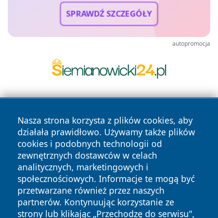
SPRAWDŹ SZCZEGÓŁY
autopromocja
Nasza strona korzysta z plików cookies, aby
działała prawidłowo. Używamy także plików
cookies i podobnych technologii od
zewnętrznych dostawców w celach
Copyright © 2026 przemyslonline.pl Wszystkie prawa
analitycznych, marketingowych i
zastrzeżone.
społecznościowych. Informacje te mogą być
przetwarzane również przez naszych
partnerów. Kontynuując korzystanie ze
Polityka
Polityka
News
Autorzy
strony lub klikając „Przechodzę do serwisu",
Prywatności
Cookies