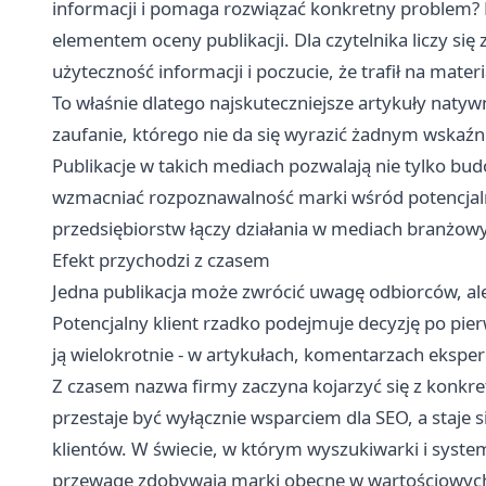
informacji i pomaga rozwiązać konkretny problem? 
elementem oceny publikacji. Dla czytelnika liczy się
użyteczność informacji i poczucie, że trafił na mate
To właśnie dlatego najskuteczniejsze artykuły naty
zaufanie, którego nie da się wyrazić żadnym wskaźn
Publikacje w takich mediach pozwalają nie tylko b
wzmacniać rozpoznawalność marki wśród potencjalny
przedsiębiorstw łączy działania w mediach branżowy
Efekt przychodzi z czasem
Jedna publikacja może zwrócić uwagę odbiorców, ale 
Potencjalny klient rzadko podejmuje decyzję po pie
ją wielokrotnie - w artykułach, komentarzach ekspe
Z czasem nazwa firmy zaczyna kojarzyć się z konkre
przestaje być wyłącznie wsparciem dla SEO, a staje
klientów. W świecie, w którym wyszukiwarki i systemy
przewagę zdobywają marki obecne w wartościowych t