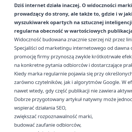
Dziś internet działa inaczej. O widoczności mark
prowadzący do strony, ale także to, gdzie i w jak
wyszukiwarek opartych na sztucznej inteligencji
regularna obecność w wartościowych publikacj
Widoczność budowana znacznie szerzej niż przez lin
Specjaliści od marketingu internetowego od dawna o
promocję firmy przynoszą zwykle krótkotrwałe efekt
na konkretne pytania odbiorców i dostarczające pra
Kiedy marka regularnie pojawia się przy określonyc
zarówno czytelników, jak i algorytmów Google. W e
nawet wtedy, gdy
część publikacji nie zawiera akty
Dobrze przygotowany artykuł natywny może jednoc
wspierać działania SEO,
zwiększać rozpoznawalność marki,
budować zaufanie odbiorców,