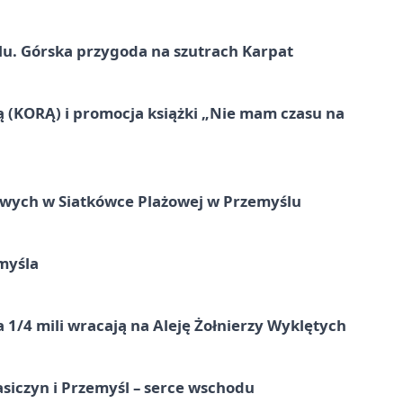
u. Górska przygoda na szutrach Karpat
ą (KORĄ) i promocja książki „Nie mam czasu na
owych w Siatkówce Plażowej w Przemyślu
myśla
 1/4 mili wracają na Aleję Żołnierzy Wyklętych
asiczyn i Przemyśl – serce wschodu