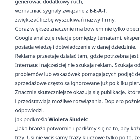
generować dodatkowy ruch,
wzmacniać sygnały związane z
E-E-A-T
,
zwiększać liczbę wyszukiwań nazwy firmy.
Coraz większe znaczenie ma bowiem nie tylko obecnoś
Google analizuje relacje pomiędzy tematami, ekspert
posiada wiedzę i doświadczenie w danej dziedzinie.
Reklama przestaje działać tam, gdzie potrzebna jes
Internauci najczęściej nie szukają reklam. Szukają 
problemów lub wskazówek pomagających podjąć dec
sprzedażowe często są ignorowane już po kilku pier
Znacznie skuteczniejsze okazują się publikacje, któr
i przedstawiają możliwe rozwiązania. Dopiero późni
odpowiedzi.
Jak podkreśla
Wioleta Siudek
:
„Jako branża potwornie uparliśmy się na to, aby każd
trzy. Usilnie wciskamy frazy kluczowe tylko po to, ż