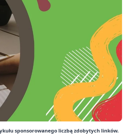
tykułu sponsorowanego liczbą zdobytych linków.