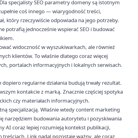
Dla specjalisty SEO parametry domeny są istotnym
 zupełnie coś innego — wiarygodność treści,
riał, który rzeczywiście odpowiada na jego potrzeby.
wne potrafią jednocześnie wspierać SEO i budować
ikiem.
udować widoczność w wyszukiwarkach, ale również
ch klientów. To właśnie dlatego coraz więcej
ch, portalach informacyjnych i lokalnych serwisach.
dopiero regularne działania budują trwały rezultat.
rwszym kontakcie z marką. Znacznie częściej spotyka
rckich czy materiałach informacyjnych.
tną specjalizacją. Właśnie wtedy content marketing
 się narzędziem budowania autorytetu i pozyskiwania
 AI coraz lepiej rozumieją kontekst publikacji,
reściach. Link nadal pozostaje ważny, ale coraz