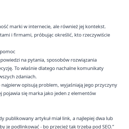
ć marki w internecie, ale również jej kontekst.
ami i firmami, próbując określić, kto rzeczywiście
t pomoc
odpowiedzi na pytania, sposobów rozwiązania
yzję. To właśnie dlatego nachalne komunikaty
wszych zdaniach.
e najpierw opisują problem, wyjaśniają jego przyczyny
ej pojawia się marka jako jeden z elementów
y publikowany artykuł miał link, a najlepiej dwa lub
eby je podlinkować - bo przecież tak trzeba pod SEO.”