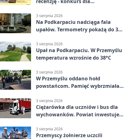
recenzję - konkurs dla
mieszkańców Przemyśla
3 sierpnia 2026
Na Podkarpaciu nadciąga fala
upałów. Termometry pokażą do 36
stopni
3 sierpnia 2026
Upał na Podkarpaciu. W Przemyślu
temperatura wzrośnie do 38°C
3 sierpnia 2026
W Przemyślu oddano hołd
powstańcom. Pamięć wybrzmiała
przy pomniku
3 sierpnia 2026
Ciężarówka dla uczniów i bus dla
wychowanków. Powiat inwestuje
w naukę
3 sierpnia 2026
Przemyscy żołnierze uczcili