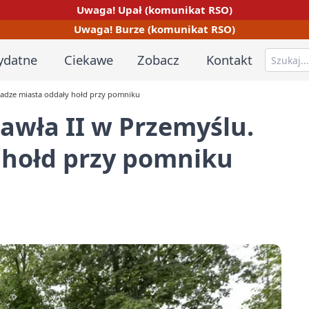
Uwaga! Upał (komunikat RSO)
Uwaga! Burze (komunikat RSO)
ydatne
Ciekawe
Zobacz
Kontakt
Władze miasta oddały hołd przy pomniku
Pawła II w Przemyślu.
 hołd przy pomniku