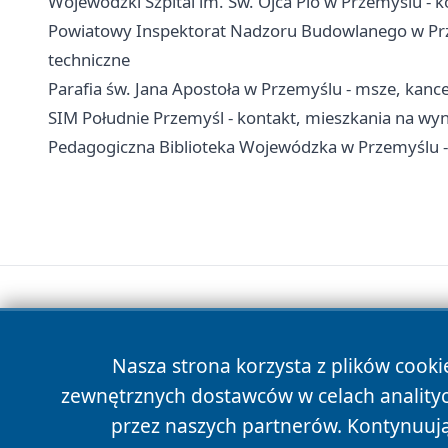
Wojewódzki Szpital im. Św. Ojca Pio w Przemyślu - ko
Powiatowy Inspektorat Nadzoru Budowlanego w Prze
techniczne
Parafia św. Jana Apostoła w Przemyślu - msze, kanc
SIM Południe Przemyśl - kontakt, mieszkania na wy
Pedagogiczna Biblioteka Wojewódzka w Przemyślu - k
Nasza strona korzysta z plików cooki
zewnętrznych dostawców w celach anality
przez naszych partnerów. Kontynuując