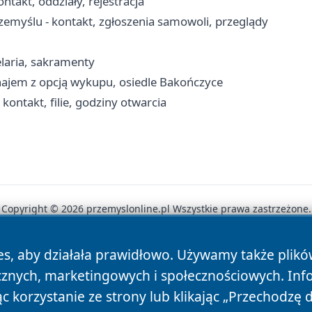
ntakt, oddziały, rejestracja
myślu - kontakt, zgłoszenia samowoli, przeglądy
elaria, sakramenty
najem z opcją wykupu, osiedle Bakończyce
ontakt, filie, godziny otwarcia
Copyright © 2026 przemyslonline.pl Wszystkie prawa zastrzeżone.
es, aby działała prawidłowo. Używamy także plik
News
Autorzy
Polityka Prywatności
Polityka Cookie
cznych, marketingowych i społecznościowych. Inf
 korzystanie ze strony lub klikając „Przechodzę 