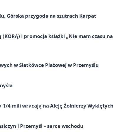
u. Górska przygoda na szutrach Karpat
ą (KORĄ) i promocja książki „Nie mam czasu na
owych w Siatkówce Plażowej w Przemyślu
myśla
 1/4 mili wracają na Aleję Żołnierzy Wyklętych
asiczyn i Przemyśl – serce wschodu