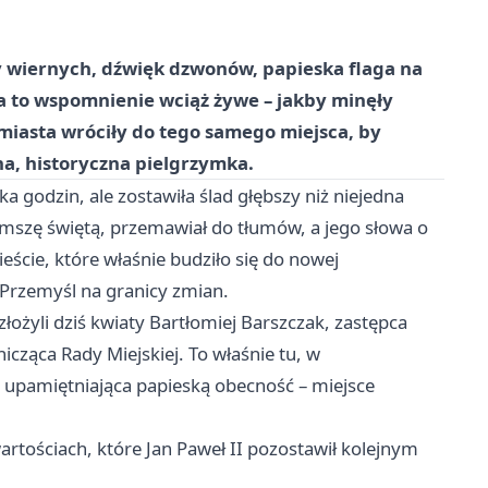
y wiernych, dźwięk dzwonów, papieska flaga na
a to wspomnienie wciąż żywe – jakby minęły
 miasta wróciły do tego samego miejsca, by
na, historyczna pielgrzymka.
ka godzin, ale zostawiła ślad głębszy niż niejedna
 mszę świętą, przemawiał do tłumów, a jego słowa o
eście, które właśnie budziło się do nowej
 Przemyśl na granicy zmian.
łożyli dziś kwiaty Bartłomiej Barszczak, zastępca
cząca Rady Miejskiej. To właśnie tu, w
 upamiętniająca papieską obecność – miejsce
rtościach, które Jan Paweł II pozostawił kolejnym