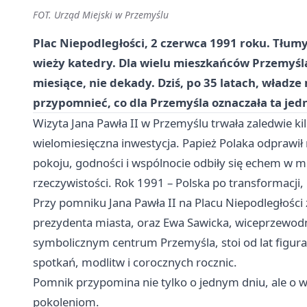
FOT. Urząd Miejski w Przemyślu
Plac Niepodległości, 2 czerwca 1991 roku. Tłum
wieży katedry. Dla wielu mieszkańców Przemyśl
miesiące, nie dekady. Dziś, po 35 latach, władze
przypomnieć, co dla Przemyśla oznaczała ta jed
Wizyta Jana Pawła II w Przemyślu trwała zaledwie kil
wielomiesięczna inwestycja. Papież Polaka odprawił
pokoju, godności i wspólnocie odbiły się echem w mi
rzeczywistości. Rok 1991 – Polska po transformacji,
Przy pomniku Jana Pawła II na Placu Niepodległości z
prezydenta miasta, oraz Ewa Sawicka, wiceprzewodni
symbolicznym centrum Przemyśla, stoi od lat figura
spotkań, modlitw i corocznych rocznic.
Pomnik przypomina nie tylko o jednym dniu, ale o wa
pokoleniom.