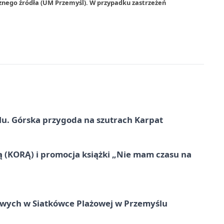
znego źródła (UM Przemyśl). W przypadku zastrzeżeń
u. Górska przygoda na szutrach Karpat
ą (KORĄ) i promocja książki „Nie mam czasu na
owych w Siatkówce Plażowej w Przemyślu