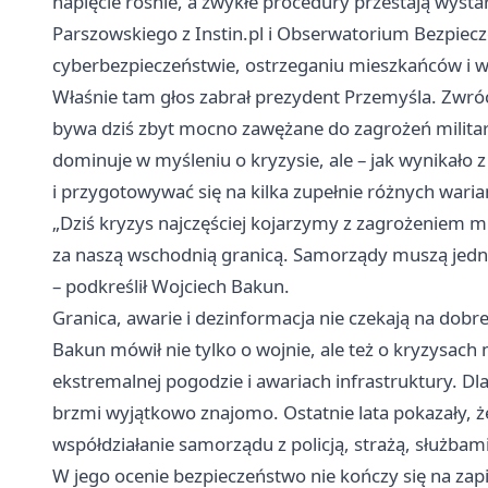
napięcie rośnie, a zwykłe procedury przestają wyst
Parszowskiego z Instin.pl i Obserwatorium Bezpiecze
cyberbezpieczeństwie, ostrzeganiu mieszkańców i w
Właśnie tam głos zabrał prezydent Przemyśla. Zwróc
bywa dziś zbyt mocno zawężane do zagrożeń militar
dominuje w myśleniu o kryzysie, ale – jak wynikało 
i przygotowywać się na kilka zupełnie różnych wari
„Dziś kryzys najczęściej kojarzymy z zagrożeniem 
za naszą wschodnią granicą. Samorządy muszą jedn
– podkreślił Wojciech Bakun.
Granica, awarie i dezinformacja nie czekają na dobr
Bakun mówił nie tylko o wojnie, ale też o kryzysach
ekstremalnej pogodzie i awariach infrastruktury. Dl
brzmi wyjątkowo znajomo. Ostatnie lata pokazały, że
współdziałanie samorządu z policją, strażą, służba
W jego ocenie bezpieczeństwo nie kończy się na zapi