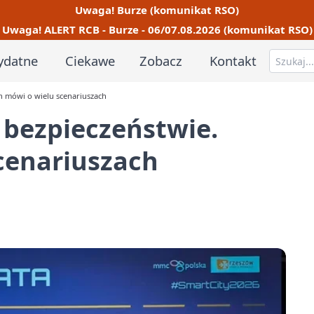
Uwaga! Burze (komunikat RSO)
Uwaga! ALERT RCB - Burze - 06/07.08.2026 (komunikat RSO)
ydatne
Ciekawe
Zobacz
Kontakt
n mówi o wielu scenariuszach
o bezpieczeństwie.
cenariuszach