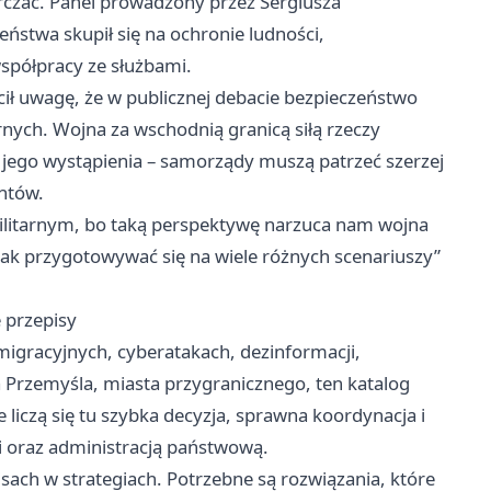
arczać. Panel prowadzony przez Sergiusza
ństwa skupił się na ochronie ludności,
spółpracy ze służbami.
ił uwagę, że w publicznej debacie bezpieczeństwo
nych. Wojna za wschodnią granicą siłą rzeczy
z jego wystąpienia – samorządy muszą patrzeć szerzej
antów.
militarnym, bo taką perspektywę narzuca nam wojna
ak przygotowywać się na wiele różnych scenariuszy”
e przepisy
 migracyjnych, cyberatakach, dezinformacji,
a Przemyśla, miasta przygranicznego, ten katalog
 liczą się tu szybka decyzja, sprawna koordynacja i
mi oraz administracją państwową.
sach w strategiach. Potrzebne są rozwiązania, które