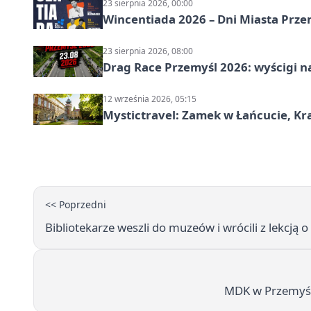
23 sierpnia 2026, 00:00
Wincentiada 2026 – Dni Miasta Prze
23 sierpnia 2026, 08:00
Drag Race Przemyśl 2026: wyścigi na
12 września 2026, 05:15
Mystictravel: Zamek w Łańcucie, Kr
<< Poprzedni
Bibliotekarze weszli do muzeów i wrócili z lekcją 
MDK w Przemyślu