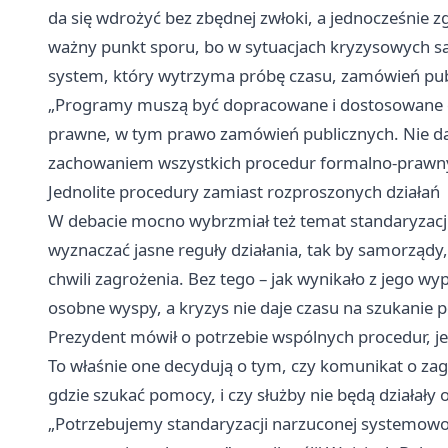
da się wdrożyć bez zbędnej zwłoki, a jednocześnie
ważny punkt sporu, bo w sytuacjach kryzysowych sa
system, który wytrzyma próbę czasu, zamówień publ
„Programy muszą być dopracowane i dostosowane do
prawne, w tym prawo zamówień publicznych. Nie da
zachowaniem wszystkich procedur formalno-prawnyc
Jednolite procedury zamiast rozproszonych działań
W debacie mocno wybrzmiał też temat standaryzacj
wyznaczać jasne reguły działania, tak by samorządy
chwili zagrożenia. Bez tego – jak wynikało z jego w
osobne wyspy, a kryzys nie daje czasu na szukanie 
Prezydent mówił o potrzebie wspólnych procedur, je
To właśnie one decydują o tym, czy komunikat o zagr
gdzie szukać pomocy, i czy służby nie będą działały 
„Potrzebujemy standaryzacji narzuconej systemowo