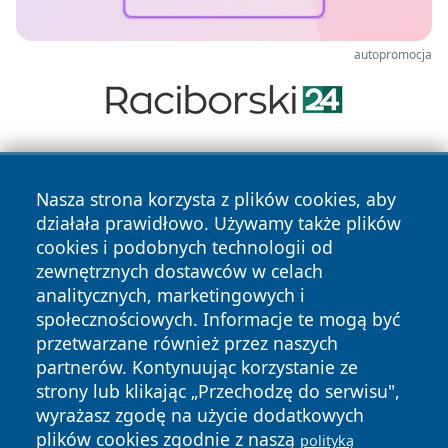
autopromocja
Nasza strona korzysta z plików cookies, aby
działała prawidłowo. Używamy także plików
cookies i podobnych technologii od
zewnętrznych dostawców w celach
Copyright © 2026 przemyslonline.pl Wszystkie prawa
analitycznych, marketingowych i
zastrzeżone.
społecznościowych. Informacje te mogą być
przetwarzane również przez naszych
partnerów. Kontynuując korzystanie ze
Polityka
Polityka
News
Autorzy
strony lub klikając „Przechodzę do serwisu",
Prywatności
Cookies
wyrażasz zgodę na użycie dodatkowych
plików cookies zgodnie z naszą
polityką