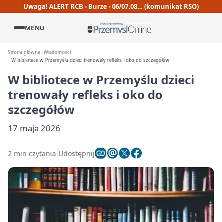
Uwaga! ALERT RCB - Burze - 06/07.08… (komunikat RSO)
MENU
Strona główna
Wiadomości
W bibliotece w Przemyślu dzieci trenowały refleks i oko do szczegółów
W bibliotece w Przemyślu dzieci
trenowały refleks i oko do
szczegółów
17 maja 2026
2 min czytania
Udostępnij