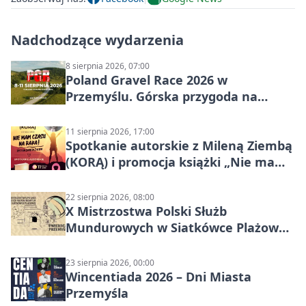
Nadchodzące wydarzenia
8 sierpnia 2026, 07:00
Poland Gravel Race 2026 w
Przemyślu. Górska przygoda na
szutrach Karpat
11 sierpnia 2026, 17:00
Spotkanie autorskie z Mileną Ziembą
(KORĄ) i promocja książki „Nie mam
czasu na raka! Jestem zajęta życiem”
22 sierpnia 2026, 08:00
X Mistrzostwa Polski Służb
Mundurowych w Siatkówce Plażowej
w Przemyślu
23 sierpnia 2026, 00:00
Wincentiada 2026 – Dni Miasta
Przemyśla