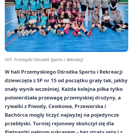
FOT. Przemyski Ośrodek Sportu i Rekreacji
W hali Przemyskiego Ośrodka Sportu i Rekreacji
dziewczęta z SP nr 15 od początku grały tak, jakby
znały wynik wcześniej. Każda kolejna piłka tylko
potwierdzała przewagę przemyskiej drużyny, a
rywalki z Piwody, Cewkowa, Przeworska i
Bachórca mogły liczyć najwyżej na pojedyncze
przebłyski. Turniej rejonowy skończył się dla
Piętnastki pełnym sukcesem – bez straty seta i z