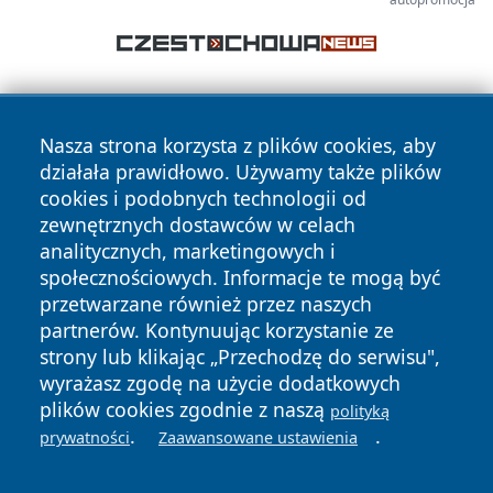
Nasza strona korzysta z plików cookies, aby
działała prawidłowo. Używamy także plików
cookies i podobnych technologii od
zewnętrznych dostawców w celach
Copyright © 2026 przemyslonline.pl Wszystkie prawa
analitycznych, marketingowych i
zastrzeżone.
społecznościowych. Informacje te mogą być
przetwarzane również przez naszych
partnerów. Kontynuując korzystanie ze
Polityka
Polityka
News
Autorzy
strony lub klikając „Przechodzę do serwisu",
Prywatności
Cookies
wyrażasz zgodę na użycie dodatkowych
plików cookies zgodnie z naszą
polityką
.
.
prywatności
Zaawansowane ustawienia