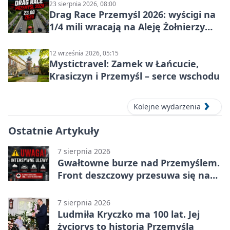
23 sierpnia 2026, 08:00
Drag Race Przemyśl 2026: wyścigi na
1/4 mili wracają na Aleję Żołnierzy
Wyklętych
12 września 2026, 05:15
Mystictravel: Zamek w Łańcucie,
Krasiczyn i Przemyśl – serce wschodu
Kolejne wydarzenia
Ostatnie Artykuły
7 sierpnia 2026
Gwałtowne burze nad Przemyślem.
Front deszczowy przesuwa się na
wschód
7 sierpnia 2026
Ludmiła Kryczko ma 100 lat. Jej
życiorys to historia Przemyśla