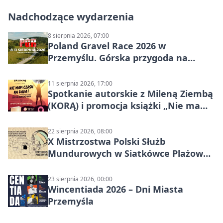
Nadchodzące wydarzenia
8 sierpnia 2026, 07:00
Poland Gravel Race 2026 w
Przemyślu. Górska przygoda na
szutrach Karpat
11 sierpnia 2026, 17:00
Spotkanie autorskie z Mileną Ziembą
(KORĄ) i promocja książki „Nie mam
czasu na raka! Jestem zajęta życiem”
22 sierpnia 2026, 08:00
X Mistrzostwa Polski Służb
Mundurowych w Siatkówce Plażowej
w Przemyślu
23 sierpnia 2026, 00:00
Wincentiada 2026 – Dni Miasta
Przemyśla