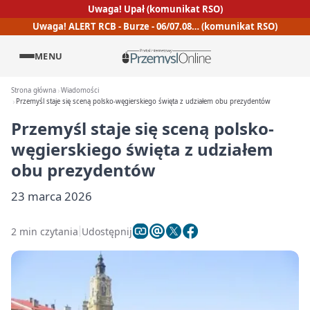
Uwaga! Upał (komunikat RSO)
Uwaga! ALERT RCB - Burze - 06/07.08… (komunikat RSO)
MENU
Strona główna
Wiadomości
Przemyśl staje się sceną polsko-węgierskiego święta z udziałem obu prezydentów
Przemyśl staje się sceną polsko-
węgierskiego święta z udziałem
obu prezydentów
23 marca 2026
2 min czytania
Udostępnij