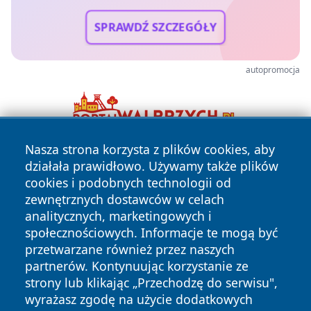
SPRAWDŹ SZCZEGÓŁY
autopromocja
Nasza strona korzysta z plików cookies, aby
działała prawidłowo. Używamy także plików
cookies i podobnych technologii od
zewnętrznych dostawców w celach
analitycznych, marketingowych i
społecznościowych. Informacje te mogą być
Copyright © 2026 przemyslonline.pl Wszystkie prawa
przetwarzane również przez naszych
zastrzeżone.
partnerów. Kontynuując korzystanie ze
strony lub klikając „Przechodzę do serwisu",
wyrażasz zgodę na użycie dodatkowych
Polityka
Polityka
News
Autorzy