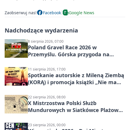
Zaobserwuj nas!
Facebook
Google News
Nadchodzące wydarzenia
8 sierpnia 2026, 07:00
Poland Gravel Race 2026 w
Przemyślu. Górska przygoda na
szutrach Karpat
11 sierpnia 2026, 17:00
Spotkanie autorskie z Mileną Ziembą
(KORĄ) i promocja książki „Nie mam
czasu na raka! Jestem zajęta życiem”
22 sierpnia 2026, 08:00
X Mistrzostwa Polski Służb
Mundurowych w Siatkówce Plażowej
w Przemyślu
23 sierpnia 2026, 00:00