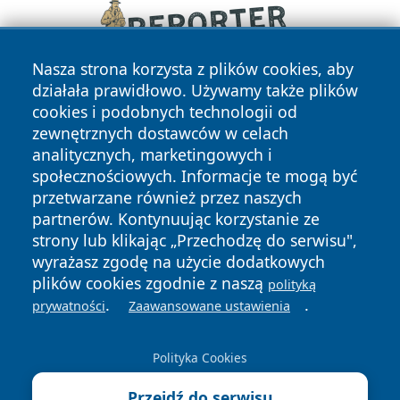
Nasza strona korzysta z plików cookies, aby
działała prawidłowo. Używamy także plików
cookies i podobnych technologii od
zewnętrznych dostawców w celach
analitycznych, marketingowych i
społecznościowych. Informacje te mogą być
przetwarzane również przez naszych
Copyright © 2026 przemyslonline.pl Wszystkie prawa
partnerów. Kontynuując korzystanie ze
zastrzeżone.
strony lub klikając „Przechodzę do serwisu",
wyrażasz zgodę na użycie dodatkowych
plików cookies zgodnie z naszą
polityką
Polityka
Polityka
.
.
News
Autorzy
prywatności
Zaawansowane ustawienia
Prywatności
Cookies
Polityka Cookies
Przejdź do serwisu