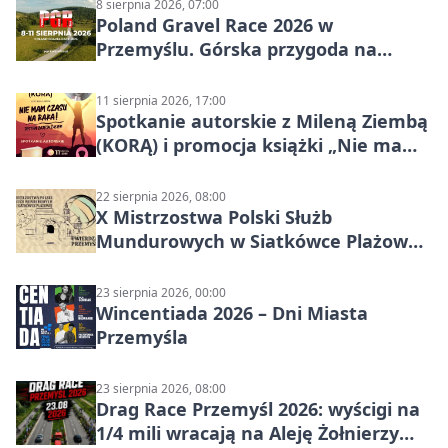
8 sierpnia 2026, 07:00
Poland Gravel Race 2026 w
Przemyślu. Górska przygoda na
szutrach Karpat
11 sierpnia 2026, 17:00
Spotkanie autorskie z Mileną Ziembą
(KORĄ) i promocja książki „Nie mam
czasu na raka! Jestem zajęta życiem”
22 sierpnia 2026, 08:00
X Mistrzostwa Polski Służb
Mundurowych w Siatkówce Plażowej
w Przemyślu
23 sierpnia 2026, 00:00
Wincentiada 2026 – Dni Miasta
Przemyśla
23 sierpnia 2026, 08:00
Drag Race Przemyśl 2026: wyścigi na
1/4 mili wracają na Aleję Żołnierzy