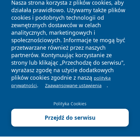
Nasza strona korzysta z plików cookies, aby
działała prawidłowo. Używamy także plików
cookies i podobnych technologii od
zewnętrznych dostawców w celach
analitycznych, marketingowych i
Copyright © 2026 przemyslonline.pl Wszystkie prawa
społecznościowych. Informacje te mogą być
zastrzeżone.
przetwarzane również przez naszych
partnerów. Kontynuując korzystanie ze
strony lub klikając „Przechodzę do serwisu",
Polityka
Polityka
wyrażasz zgodę na użycie dodatkowych
News
Autorzy
Prywatności
Cookies
plików cookies zgodnie z naszą
polityką
.
.
prywatności
Zaawansowane ustawienia
Polityka Cookies
Przejdź do serwisu