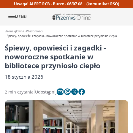
Uwaga! ALERT RCB - Burze - 06/07.08… (komunikat RSO)
MENU
Strona główna
Wiadomości
Śpiewy, opowieści i zagadki - noworoczne spotkanie w bibliotece przyniosło ciepło
Śpiewy, opowieści i zagadki -
noworoczne spotkanie w
bibliotece przyniosło ciepło
18 stycznia 2026
2 min czytania
Udostępnij