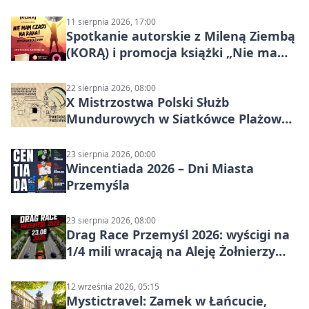
szutrach Karpat
11 sierpnia 2026, 17:00
Spotkanie autorskie z Mileną Ziembą
(KORĄ) i promocja książki „Nie mam
czasu na raka! Jestem zajęta życiem”
22 sierpnia 2026, 08:00
X Mistrzostwa Polski Służb
Mundurowych w Siatkówce Plażowej
w Przemyślu
23 sierpnia 2026, 00:00
Wincentiada 2026 – Dni Miasta
Przemyśla
23 sierpnia 2026, 08:00
Drag Race Przemyśl 2026: wyścigi na
1/4 mili wracają na Aleję Żołnierzy
Wyklętych
12 września 2026, 05:15
Mystictravel: Zamek w Łańcucie,