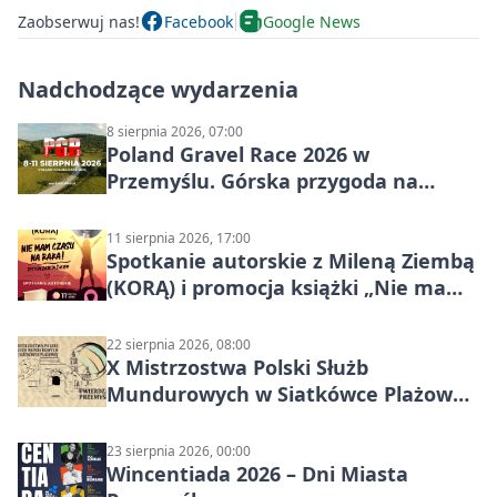
Zaobserwuj nas!
Facebook
Google News
Nadchodzące wydarzenia
8 sierpnia 2026, 07:00
Poland Gravel Race 2026 w
Przemyślu. Górska przygoda na
szutrach Karpat
11 sierpnia 2026, 17:00
Spotkanie autorskie z Mileną Ziembą
(KORĄ) i promocja książki „Nie mam
czasu na raka! Jestem zajęta życiem”
22 sierpnia 2026, 08:00
X Mistrzostwa Polski Służb
Mundurowych w Siatkówce Plażowej
w Przemyślu
23 sierpnia 2026, 00:00
Wincentiada 2026 – Dni Miasta