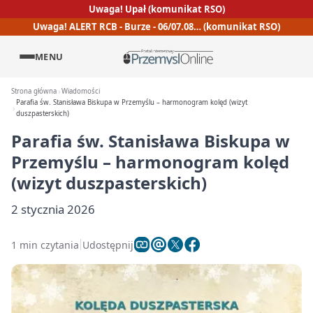
Uwaga! Upał (komunikat RSO)
Uwaga! ALERT RCB - Burze - 06/07.08… (komunikat RSO)
MENU
Strona główna
Wiadomości
Parafia św. Stanisława Biskupa w Przemyślu – harmonogram kolęd (wizyt
duszpasterskich)
Parafia św. Stanisława Biskupa w
Przemyślu – harmonogram kolęd
(wizyt duszpasterskich)
2 stycznia 2026
1 min czytania
Udostępnij