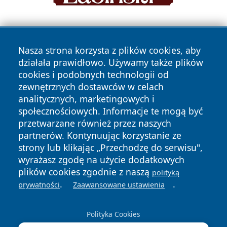
Nasza strona korzysta z plików cookies, aby
działała prawidłowo. Używamy także plików
cookies i podobnych technologii od
zewnętrznych dostawców w celach
Copyright © 2026 przemyslonline.pl Wszystkie prawa
analitycznych, marketingowych i
zastrzeżone.
społecznościowych. Informacje te mogą być
przetwarzane również przez naszych
partnerów. Kontynuując korzystanie ze
Polityka
Polityka
News
Autorzy
strony lub klikając „Przechodzę do serwisu",
Prywatności
Cookies
wyrażasz zgodę na użycie dodatkowych
plików cookies zgodnie z naszą
polityką
.
.
prywatności
Zaawansowane ustawienia
Polityka Cookies