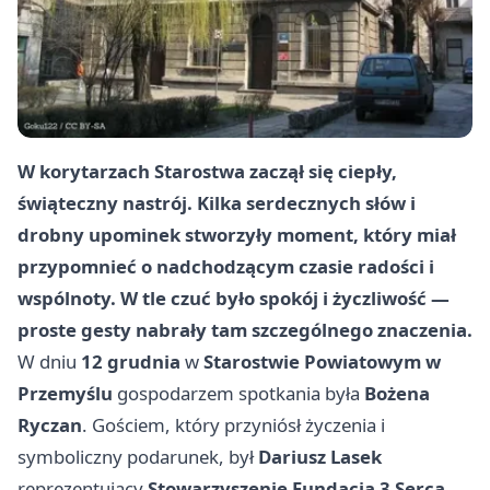
W korytarzach Starostwa zaczął się ciepły,
świąteczny nastrój. Kilka serdecznych słów i
drobny upominek stworzyły moment, który miał
przypomnieć o nadchodzącym czasie radości i
wspólnoty. W tle czuć było spokój i życzliwość —
proste gesty nabrały tam szczególnego znaczenia.
W dniu
12 grudnia
w
Starostwie Powiatowym w
Przemyślu
gospodarzem spotkania była
Bożena
Ryczan
. Gościem, który przyniósł życzenia i
symboliczny podarunek, był
Dariusz Lasek
reprezentujący
Stowarzyszenie Fundacja 3 Serca
.