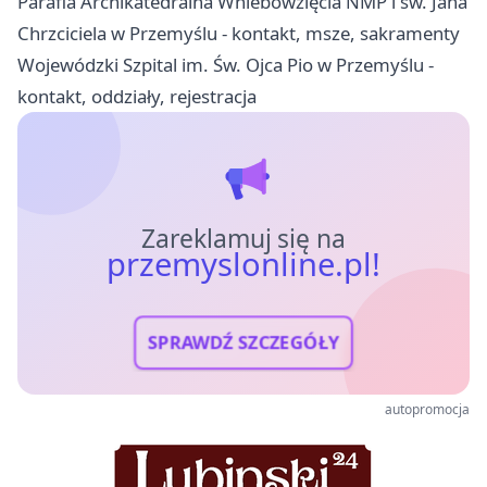
Parafia Archikatedralna Wniebowzięcia NMP i św. Jana
Chrzciciela w Przemyślu - kontakt, msze, sakramenty
Wojewódzki Szpital im. Św. Ojca Pio w Przemyślu -
kontakt, oddziały, rejestracja
Zareklamuj się na
przemyslonline.pl!
SPRAWDŹ SZCZEGÓŁY
autopromocja