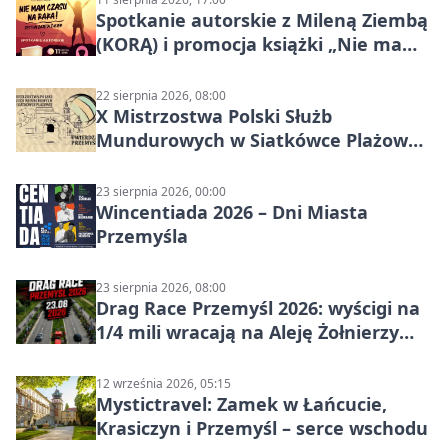
Spotkanie autorskie z Mileną Ziembą
(KORĄ) i promocja książki „Nie mam
czasu na raka! Jestem zajęta życiem”
22 sierpnia 2026, 08:00
X Mistrzostwa Polski Służb
Mundurowych w Siatkówce Plażowej
w Przemyślu
23 sierpnia 2026, 00:00
Wincentiada 2026 – Dni Miasta
Przemyśla
23 sierpnia 2026, 08:00
Drag Race Przemyśl 2026: wyścigi na
1/4 mili wracają na Aleję Żołnierzy
Wyklętych
12 września 2026, 05:15
Mystictravel: Zamek w Łańcucie,
Krasiczyn i Przemyśl – serce wschodu