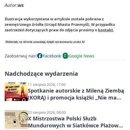
Autor:
ws
Ilustracja wykorzystana w artykule została pobrana z
zewnętrznego źródła (Urząd Miasta Przemyśl). W przypadku
zastrzeżeń dotyczących praw do zdjęcia prosimy o
kontakt
.
Zaobserwuj nas!
Facebook
Google News
Nadchodzące wydarzenia
11 sierpnia 2026, 17:00
Spotkanie autorskie z Mileną Ziembą
(KORĄ) i promocja książki „Nie mam
czasu na raka! Jestem zajęta życiem”
22 sierpnia 2026, 08:00
X Mistrzostwa Polski Służb
Mundurowych w Siatkówce Plażowej