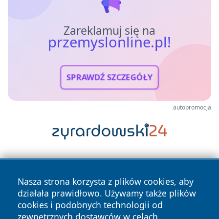
Zareklamuj się na
przemyslonline.pl!
SPRAWDŹ SZCZEGÓŁY
autopromocja
Nasza strona korzysta z plików cookies, aby
działała prawidłowo. Używamy także plików
cookies i podobnych technologii od
zewnętrznych dostawców w celach