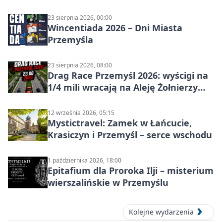
w Przemyślu
23 sierpnia 2026, 00:00
Wincentiada 2026 – Dni Miasta
Przemyśla
23 sierpnia 2026, 08:00
Drag Race Przemyśl 2026: wyścigi na
1/4 mili wracają na Aleję Żołnierzy
Wyklętych
12 września 2026, 05:15
Mystictravel: Zamek w Łańcucie,
Krasiczyn i Przemyśl – serce wschodu
1 października 2026, 18:00
Epitafium dla Proroka Ilji – misterium
wierszalińskie w Przemyślu
Kolejne wydarzenia