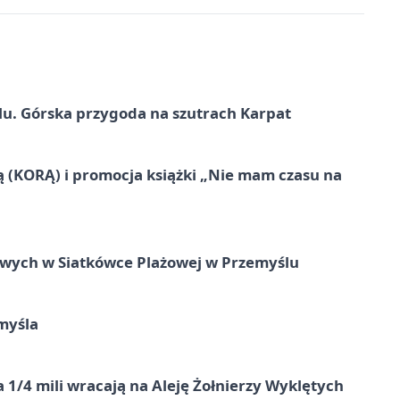
u. Górska przygoda na szutrach Karpat
ą (KORĄ) i promocja książki „Nie mam czasu na
owych w Siatkówce Plażowej w Przemyślu
myśla
 1/4 mili wracają na Aleję Żołnierzy Wyklętych