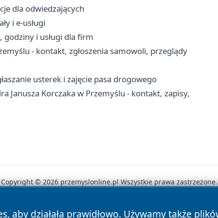
acje dla odwiedzających
ły i e-usługi
godziny i usługi dla firm
myślu - kontakt, zgłoszenia samowoli, przeglądy
łaszanie usterek i zajęcie pasa drogowego
a Janusza Korczaka w Przemyślu - kontakt, zapisy,
Copyright © 2026 przemyslonline.pl Wszystkie prawa zastrzeżone.
es, aby działała prawidłowo. Używamy także plik
News
Autorzy
Polityka Prywatności
Polityka Cookie