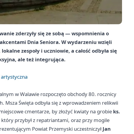
wanie zderzyły się ze sobą — wspomnienia o
i akcentami Dnia Seniora. W wydarzeniu wzięli
okalne zespoły i uczniowie, a całość odbyła się
syjna, ale też integrująca.
 artystyczna
ialnym w Walawie rozpoczęto obchody 80. rocznicy
. Msza Święta odbyła się z wprowadzeniem relikwii
na miejscowe cmentarze, by złożyć kwiaty na grobie
ks.
który przybył z repatriantami, oraz przy mogile
ezentującym Powiat Przemyski uczestniczył
Jan