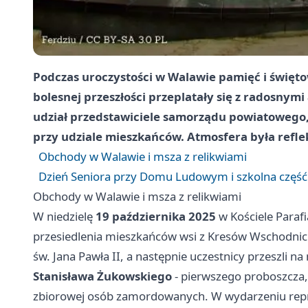
Podczas uroczystości w Walawie pamięć i święto
bolesnej przeszłości przeplatały się z radosnym
udział przedstawiciele samorządu powiatowego, l
przy udziale mieszkańców. Atmosfera była reflek
Obchody w Walawie i msza z relikwiami
Dzień Seniora przy Domu Ludowym i szkolna część
Obchody w Walawie i msza z relikwiami
W niedzielę
19 października 2025
w Kościele Paraf
przesiedlenia mieszkańców wsi z Kresów Wschodnich
św. Jana Pawła II, a następnie uczestnicy przeszli 
Stanisława Żukowskiego
- pierwszego proboszcza, 
zbiorowej osób zamordowanych. W wydarzeniu repr