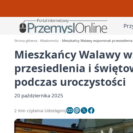
Prz
Strona główna
Wiadomości
Mieszkańcy Walawy wspominali przesiedlenia i
Mieszkańcy Walawy w
przesiedlenia i święto
podczas uroczystości
20 października 2025
2 min czytania
Udostępnij