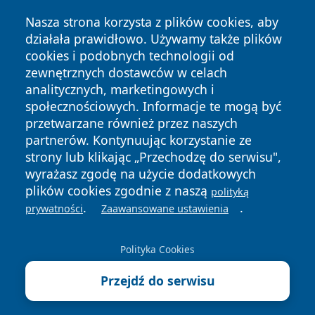
Nasza strona korzysta z plików cookies, aby
działała prawidłowo. Używamy także plików
cookies i podobnych technologii od
zewnętrznych dostawców w celach
Copyright © 2026 przemyslonline.pl Wszystkie prawa
analitycznych, marketingowych i
zastrzeżone.
społecznościowych. Informacje te mogą być
przetwarzane również przez naszych
partnerów. Kontynuując korzystanie ze
Polityka
Polityka
News
Autorzy
strony lub klikając „Przechodzę do serwisu",
Prywatności
Cookies
wyrażasz zgodę na użycie dodatkowych
plików cookies zgodnie z naszą
polityką
.
.
prywatności
Zaawansowane ustawienia
Polityka Cookies
Przejdź do serwisu