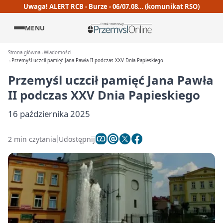
Uwaga! ALERT RCB - Burze - 06/07.08… (komunikat RSO)
MENU
Strona główna
Wiadomości
Przemyśl uczcił pamięć Jana Pawła II podczas XXV Dnia Papieskiego
Przemyśl uczcił pamięć Jana Pawła
II podczas XXV Dnia Papieskiego
16 października 2025
2 min czytania
Udostępnij