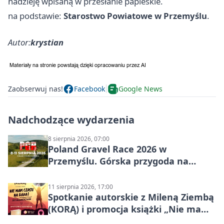
nadzieję wpisaną w przesłanie papieskie.
na podstawie:
Starostwo Powiatowe w Przemyślu
.
Autor:
krystian
Zaobserwuj nas!
Facebook
Google News
Nadchodzące wydarzenia
8 sierpnia 2026, 07:00
Poland Gravel Race 2026 w
Przemyślu. Górska przygoda na
szutrach Karpat
11 sierpnia 2026, 17:00
Spotkanie autorskie z Mileną Ziembą
(KORĄ) i promocja książki „Nie mam
czasu na raka! Jestem zajęta życiem”