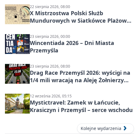
22 sierpnia 2026, 08:00
X Mistrzostwa Polski Służb
Mundurowych w Siatkówce Plażowej
w Przemyślu
23 sierpnia 2026, 00:00
Wincentiada 2026 – Dni Miasta
Przemyśla
23 sierpnia 2026, 08:00
Drag Race Przemyśl 2026: wyścigi na
1/4 mili wracają na Aleję Żołnierzy
Wyklętych
12 września 2026, 05:15
Mystictravel: Zamek w Łańcucie,
Krasiczyn i Przemyśl – serce wschodu
Kolejne wydarzenia