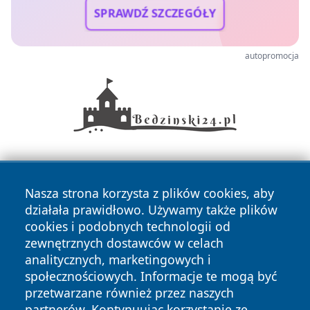
SPRAWDŹ SZCZEGÓŁY
autopromocja
Nasza strona korzysta z plików cookies, aby
działała prawidłowo. Używamy także plików
cookies i podobnych technologii od
zewnętrznych dostawców w celach
Copyright © 2026 przemyslonline.pl Wszystkie prawa
analitycznych, marketingowych i
zastrzeżone.
społecznościowych. Informacje te mogą być
przetwarzane również przez naszych
partnerów. Kontynuując korzystanie ze
Polityka
Polityka