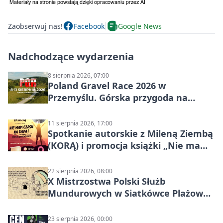
Zaobserwuj nas!
Facebook
Google News
Nadchodzące wydarzenia
8 sierpnia 2026, 07:00
Poland Gravel Race 2026 w
Przemyślu. Górska przygoda na
szutrach Karpat
11 sierpnia 2026, 17:00
Spotkanie autorskie z Mileną Ziembą
(KORĄ) i promocja książki „Nie mam
czasu na raka! Jestem zajęta życiem”
22 sierpnia 2026, 08:00
X Mistrzostwa Polski Służb
Mundurowych w Siatkówce Plażowej
w Przemyślu
23 sierpnia 2026, 00:00