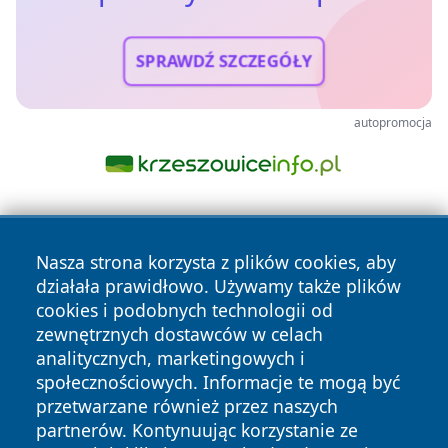
SPRAWDŹ SZCZEGÓŁY
autopromocja
Nasza strona korzysta z plików cookies, aby
działała prawidłowo. Używamy także plików
cookies i podobnych technologii od
zewnętrznych dostawców w celach
Copyright © 2026 przemyslonline.pl Wszystkie prawa
analitycznych, marketingowych i
zastrzeżone.
społecznościowych. Informacje te mogą być
przetwarzane również przez naszych
partnerów. Kontynuując korzystanie ze
Polityka
Polityka
News
Autorzy