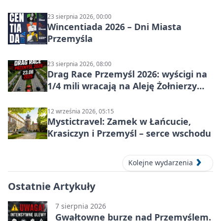
w Przemyślu
23 sierpnia 2026, 00:00
Wincentiada 2026 – Dni Miasta
Przemyśla
23 sierpnia 2026, 08:00
Drag Race Przemyśl 2026: wyścigi na
1/4 mili wracają na Aleję Żołnierzy
Wyklętych
12 września 2026, 05:15
Mystictravel: Zamek w Łańcucie,
Krasiczyn i Przemyśl – serce wschodu
Kolejne wydarzenia
Ostatnie Artykuły
7 sierpnia 2026
Gwałtowne burze nad Przemyślem.