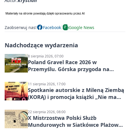
Autor:
krystian
Zaobserwuj nas!
Facebook
Google News
Nadchodzące wydarzenia
8 sierpnia 2026, 07:00
Poland Gravel Race 2026 w
Przemyślu. Górska przygoda na
szutrach Karpat
11 sierpnia 2026, 17:00
Spotkanie autorskie z Mileną Ziembą
(KORĄ) i promocja książki „Nie mam
czasu na raka! Jestem zajęta życiem”
22 sierpnia 2026, 08:00
X Mistrzostwa Polski Służb
Mundurowych w Siatkówce Plażowej