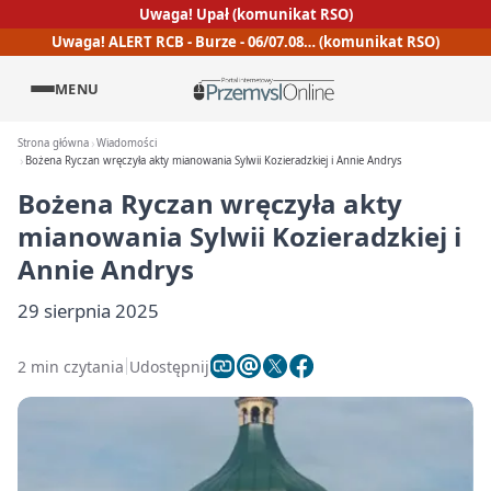
Uwaga! Upał (komunikat RSO)
Uwaga! ALERT RCB - Burze - 06/07.08… (komunikat RSO)
MENU
Strona główna
Wiadomości
Bożena Ryczan wręczyła akty mianowania Sylwii Kozieradzkiej i Annie Andrys
Bożena Ryczan wręczyła akty
mianowania Sylwii Kozieradzkiej i
Annie Andrys
29 sierpnia 2025
2 min czytania
Udostępnij