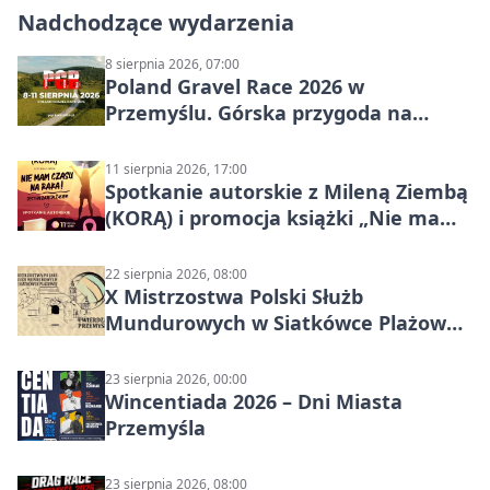
Nadchodzące wydarzenia
8 sierpnia 2026, 07:00
Poland Gravel Race 2026 w
Przemyślu. Górska przygoda na
szutrach Karpat
11 sierpnia 2026, 17:00
Spotkanie autorskie z Mileną Ziembą
(KORĄ) i promocja książki „Nie mam
czasu na raka! Jestem zajęta życiem”
22 sierpnia 2026, 08:00
X Mistrzostwa Polski Służb
Mundurowych w Siatkówce Plażowej
w Przemyślu
23 sierpnia 2026, 00:00
Wincentiada 2026 – Dni Miasta
Przemyśla
23 sierpnia 2026, 08:00