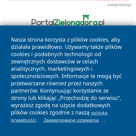
autopromocja
Nasza strona korzysta z plików cookies, aby
działała prawidłowo. Używamy także plików
cookies i podobnych technologii od
zewnętrznych dostawców w celach
analitycznych, marketingowych i
społecznościowych. Informacje te mogą być
Copyright © 2026 przemyslonline.pl Wszystkie prawa
przetwarzane również przez naszych
zastrzeżone.
partnerów. Kontynuując korzystanie ze
strony lub klikając „Przechodzę do serwisu",
wyrażasz zgodę na użycie dodatkowych
Polityka
Polityka
News
Autorzy
plików cookies zgodnie z naszą
Prywatności
Cookies
polityką
.
.
prywatności
Zaawansowane ustawienia