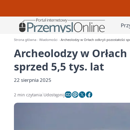
Prz
Strona główna
Wiadomości
Archeolodzy w Orłach odkryli pozostałości sprz
Archeolodzy w Orłach 
sprzed 5,5 tys. lat
22 sierpnia 2025
2 min czytania
Udostępnij