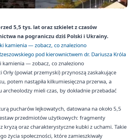
ed 5,5 tys. lat oraz szkielet z czasów
ctwa na pograniczu dziś Polski i Ukrainy.
ki kamienia — zobacz, co znaleziono
Rzeszowskiego pod kierownictwem dr. Dariusza Króla
i kamienia — zobacz, co znaleziono
Orły (powiat przemyski) przynoszą zaskakujące
ku, potem nastąpiła kilkumiesięczna przerwa, a
 archeolodzy mieli czas, by dokładnie przebadać
turą pucharów lejkowatych, datowana na około 5,5
y zestaw przedmiotów użytkowych: fragmenty
z kryzą oraz charakterystyczne kubki z uchami. Takie
o życia społeczności, które zamieszkiwały