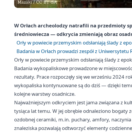
W Orłach archeolodzy natrafili na przedmioty sprz
średniowiecza — odkrycia zmieniają obraz osadni
Orły w powiecie przemyskim odsłaniają ślady z epo
Badania w Orłach prowadzi zespół z Uniwersytetu 
Orły w powiecie przemyskim odsłaniają ślady z epok
Badania wykopaliskowe prowadzone w miejscowości 
rezultaty. Prace rozpoczęły się we wrześniu 2024 ro
wykopaliska kontynuowane są do dziś — dzięki temu
kolejne warstwy osadnicze.
Najważniejszym odkryciem jest jama związana z kul
tysiąca lat temu. W jej obrębie odnaleziono bogat
ozdobnej ceramiki, m.in. puchary, amfory, naczynia 
znaleziska pozwalają odtworzyć elementy codzienneg