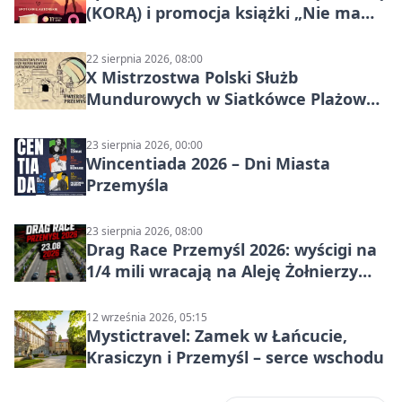
(KORĄ) i promocja książki „Nie mam
czasu na raka! Jestem zajęta życiem”
22 sierpnia 2026, 08:00
X Mistrzostwa Polski Służb
Mundurowych w Siatkówce Plażowej
w Przemyślu
23 sierpnia 2026, 00:00
Wincentiada 2026 – Dni Miasta
Przemyśla
23 sierpnia 2026, 08:00
Drag Race Przemyśl 2026: wyścigi na
1/4 mili wracają na Aleję Żołnierzy
Wyklętych
12 września 2026, 05:15
Mystictravel: Zamek w Łańcucie,
Krasiczyn i Przemyśl – serce wschodu