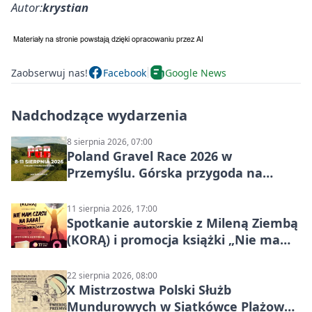
Autor:
krystian
Zaobserwuj nas!
Facebook
Google News
Nadchodzące wydarzenia
8 sierpnia 2026, 07:00
Poland Gravel Race 2026 w
Przemyślu. Górska przygoda na
szutrach Karpat
11 sierpnia 2026, 17:00
Spotkanie autorskie z Mileną Ziembą
(KORĄ) i promocja książki „Nie mam
czasu na raka! Jestem zajęta życiem”
22 sierpnia 2026, 08:00
X Mistrzostwa Polski Służb
Mundurowych w Siatkówce Plażowej