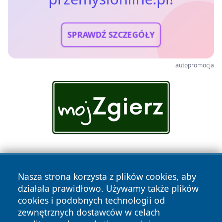
SPRAWDŹ SZCZEGÓŁY
autopromocja
Nasza strona korzysta z plików cookies, aby
działała prawidłowo. Używamy także plików
cookies i podobnych technologii od
zewnętrznych dostawców w celach
Copyright © 2026 przemyslonline.pl Wszystkie prawa