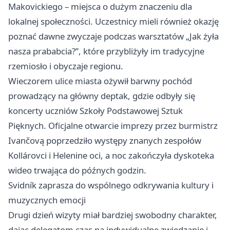
Makovickiego – miejsca o dużym znaczeniu dla
lokalnej społeczności. Uczestnicy mieli również okazję
poznać dawne zwyczaje podczas warsztatów „Jak żyła
nasza prababcia?”, które przybliżyły im tradycyjne
rzemiosło i obyczaje regionu.
Wieczorem ulice miasta ożywił barwny pochód
prowadzący na główny deptak, gdzie odbyły się
koncerty uczniów Szkoły Podstawowej Sztuk
Pięknych. Oficjalne otwarcie imprezy przez burmistrz
Ivančovą poprzedziło występy znanych zespołów
Kollárovci i Helenine oci, a noc zakończyła dyskoteka
wideo trwająca do późnych godzin.
Svidník zaprasza do wspólnego odkrywania kultury i
muzycznych emocji
Drugi dzień wizyty miał bardziej swobodny charakter,
dając delegatom czas na indywidualne zwiedzanie i