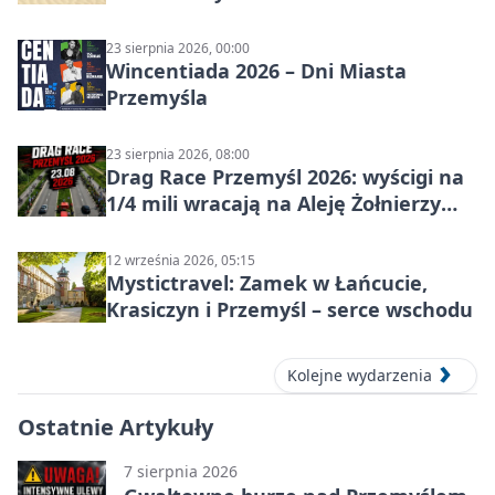
w Przemyślu
23 sierpnia 2026, 00:00
Wincentiada 2026 – Dni Miasta
Przemyśla
23 sierpnia 2026, 08:00
Drag Race Przemyśl 2026: wyścigi na
1/4 mili wracają na Aleję Żołnierzy
Wyklętych
12 września 2026, 05:15
Mystictravel: Zamek w Łańcucie,
Krasiczyn i Przemyśl – serce wschodu
Kolejne wydarzenia
Ostatnie Artykuły
7 sierpnia 2026