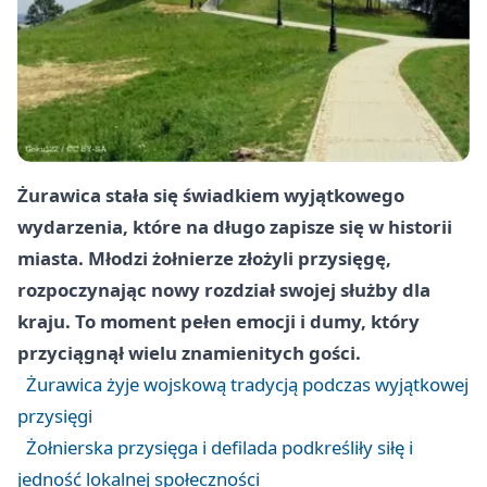
Żurawica stała się świadkiem wyjątkowego
wydarzenia, które na długo zapisze się w historii
miasta. Młodzi żołnierze złożyli przysięgę,
rozpoczynając nowy rozdział swojej służby dla
kraju. To moment pełen emocji i dumy, który
przyciągnął wielu znamienitych gości.
Żurawica żyje wojskową tradycją podczas wyjątkowej
przysięgi
Żołnierska przysięga i defilada podkreśliły siłę i
jedność lokalnej społeczności