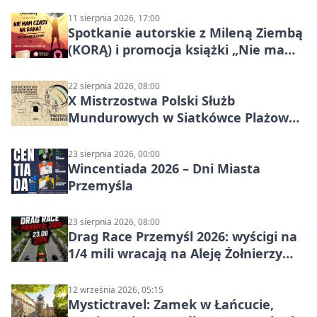
11 sierpnia 2026, 17:00
Spotkanie autorskie z Mileną Ziembą
(KORĄ) i promocja książki „Nie mam
czasu na raka! Jestem zajęta życiem”
22 sierpnia 2026, 08:00
X Mistrzostwa Polski Służb
Mundurowych w Siatkówce Plażowej
w Przemyślu
23 sierpnia 2026, 00:00
Wincentiada 2026 – Dni Miasta
Przemyśla
23 sierpnia 2026, 08:00
Drag Race Przemyśl 2026: wyścigi na
1/4 mili wracają na Aleję Żołnierzy
Wyklętych
12 września 2026, 05:15
Mystictravel: Zamek w Łańcucie,