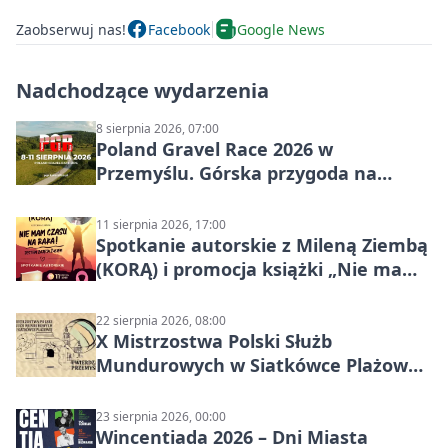
Zaobserwuj nas!
Facebook
Google News
Nadchodzące wydarzenia
8 sierpnia 2026, 07:00
Poland Gravel Race 2026 w
Przemyślu. Górska przygoda na
szutrach Karpat
11 sierpnia 2026, 17:00
Spotkanie autorskie z Mileną Ziembą
(KORĄ) i promocja książki „Nie mam
czasu na raka! Jestem zajęta życiem”
22 sierpnia 2026, 08:00
X Mistrzostwa Polski Służb
Mundurowych w Siatkówce Plażowej
w Przemyślu
23 sierpnia 2026, 00:00
Wincentiada 2026 – Dni Miasta