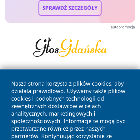
SPRAWDŹ SZCZEGÓŁY
autopromocja
Nasza strona korzysta z plików cookies, aby
działała prawidłowo. Używamy także plików
cookies i podobnych technologii od
zewnętrznych dostawców w celach
Copyright © 2026 przemyslonline.pl Wszystkie prawa
analitycznych, marketingowych i
zastrzeżone.
społecznościowych. Informacje te mogą być
przetwarzane również przez naszych
partnerów. Kontynuując korzystanie ze
Polityka
Polityka
News
Autorzy