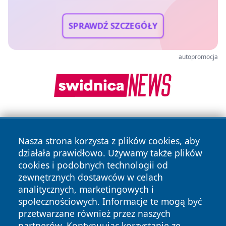
SPRAWDŹ SZCZEGÓŁY
autopromocja
Nasza strona korzysta z plików cookies, aby
działała prawidłowo. Używamy także plików
cookies i podobnych technologii od
zewnętrznych dostawców w celach
Copyright © 2026 przemyslonline.pl Wszystkie prawa
analitycznych, marketingowych i
zastrzeżone.
społecznościowych. Informacje te mogą być
przetwarzane również przez naszych
partnerów. Kontynuując korzystanie ze
Polityka
Polityka