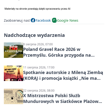
Zaobserwuj nas!
Facebook
Google News
Nadchodzące wydarzenia
8 sierpnia 2026, 07:00
Poland Gravel Race 2026 w
Przemyślu. Górska przygoda na
szutrach Karpat
11 sierpnia 2026, 17:00
Spotkanie autorskie z Mileną Ziembą
(KORĄ) i promocja książki „Nie mam
czasu na raka! Jestem zajęta życiem”
22 sierpnia 2026, 08:00
X Mistrzostwa Polski Służb
Mundurowych w Siatkówce Plażowej
w Przemyślu