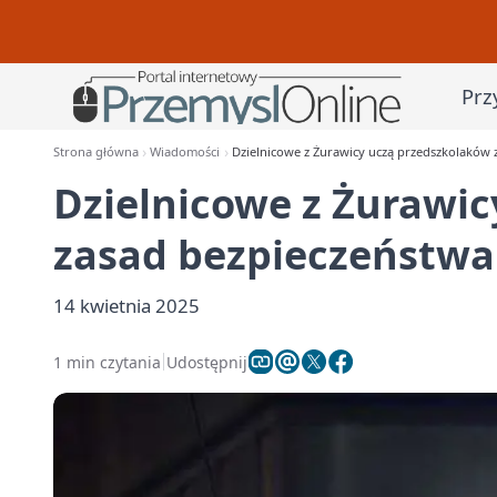
Prz
Strona główna
Wiadomości
Dzielnicowe z Żurawicy uczą przedszkolaków 
Dzielnicowe z Żurawi
zasad bezpieczeństwa
14 kwietnia 2025
1 min czytania
Udostępnij