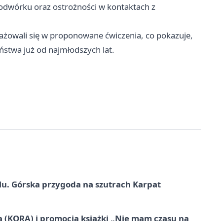
dwórku oraz ostrożności w kontaktach z
gażowali się w proponowane ćwiczenia, co pokazuje,
ństwa już od najmłodszych lat.
u. Górska przygoda na szutrach Karpat
ą (KORĄ) i promocja książki „Nie mam czasu na