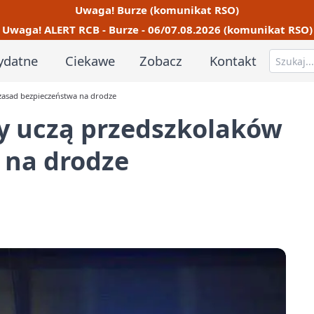
Uwaga! Burze (komunikat RSO)
Uwaga! ALERT RCB - Burze - 06/07.08.2026 (komunikat RSO)
ydatne
Ciekawe
Zobacz
Kontakt
zasad bezpieczeństwa na drodze
cy uczą przedszkolaków
 na drodze