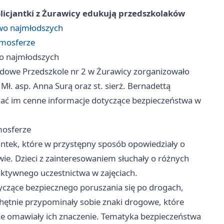
licjantki z Żurawicy edukują przedszkolaków
two najmłodszych
tmosferze
wo najmłodszych
dowe Przedszkole nr 2 w Żurawicy zorganizowało
Mł. asp. Anna Surą oraz st. sierż. Bernadettą
zać im cenne informacje dotyczące bezpieczeństwa w
mosferze
jantek, które w przystępny sposób opowiedziały o
twie. Dzieci z zainteresowaniem słuchały o różnych
 aktywnego uczestnictwa w zajęciach.
tyczące bezpiecznego poruszania się po drogach,
chętnie przypominały sobie znaki drogowe, które
kże omawiały ich znaczenie. Tematyka bezpieczeństwa