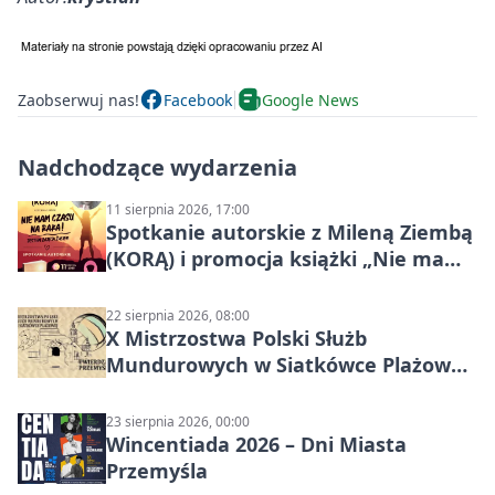
Zaobserwuj nas!
Facebook
Google News
Nadchodzące wydarzenia
11 sierpnia 2026, 17:00
Spotkanie autorskie z Mileną Ziembą
(KORĄ) i promocja książki „Nie mam
czasu na raka! Jestem zajęta życiem”
22 sierpnia 2026, 08:00
X Mistrzostwa Polski Służb
Mundurowych w Siatkówce Plażowej
w Przemyślu
23 sierpnia 2026, 00:00
Wincentiada 2026 – Dni Miasta
Przemyśla