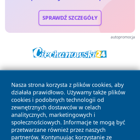
SPRAWDŹ SZCZEGÓŁY
autopromocja
Nasza strona korzysta z plików cookies, aby
działała prawidłowo. Używamy także plików
cookies i podobnych technologii od
zewnętrznych dostawców w celach
Copyright © 2026 przemyslonline.pl Wszystkie prawa
analitycznych, marketingowych i
zastrzeżone.
społecznościowych. Informacje te mogą być
przetwarzane również przez naszych
partnerów. Kontynuując korzystanie ze
Polityka
Polityka