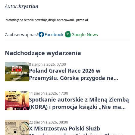
Autor:
krystian
Zaobserwuj nas!
Facebook
Google News
Nadchodzące wydarzenia
8 sierpnia 2026, 07:00
Poland Gravel Race 2026 w
Przemyślu. Górska przygoda na
szutrach Karpat
11 sierpnia 2026, 17:00
Spotkanie autorskie z Mileną Ziembą
(KORĄ) i promocja książki „Nie mam
czasu na raka! Jestem zajęta życiem”
22 sierpnia 2026, 08:00
X Mistrzostwa Polski Służb