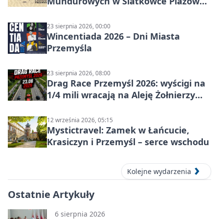
Mundurowych w Siatkówce Plażowej
w Przemyślu
23 sierpnia 2026, 00:00
Wincentiada 2026 – Dni Miasta
Przemyśla
23 sierpnia 2026, 08:00
Drag Race Przemyśl 2026: wyścigi na
1/4 mili wracają na Aleję Żołnierzy
Wyklętych
12 września 2026, 05:15
Mystictravel: Zamek w Łańcucie,
Krasiczyn i Przemyśl – serce wschodu
Kolejne wydarzenia
Ostatnie Artykuły
6 sierpnia 2026