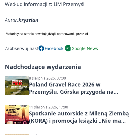
Według informacji z: UM Przemyśl
Autor:
krystian
Zaobserwuj nas!
Facebook
Google News
Nadchodzące wydarzenia
8 sierpnia 2026, 07:00
Poland Gravel Race 2026 w
Przemyślu. Górska przygoda na
szutrach Karpat
11 sierpnia 2026, 17:00
Spotkanie autorskie z Mileną Ziembą
(KORĄ) i promocja książki „Nie mam
czasu na raka! Jestem zajęta życiem”