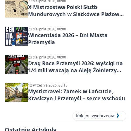
22 sierpnia 2026, 08:00
X Mistrzostwa Polski Służb
Mundurowych w Siatkówce Plażowej
w Przemyślu
23 sierpnia 2026, 00:00
Wincentiada 2026 – Dni Miasta
Przemyśla
23 sierpnia 2026, 08:00
Drag Race Przemyśl 2026: wyścigi na
1/4 mili wracają na Aleję Żołnierzy
Wyklętych
12 września 2026, 05:15
Mystictravel: Zamek w Łańcucie,
Krasiczyn i Przemyśl – serce wschodu
Kolejne wydarzenia
Ostatnie Artykuły