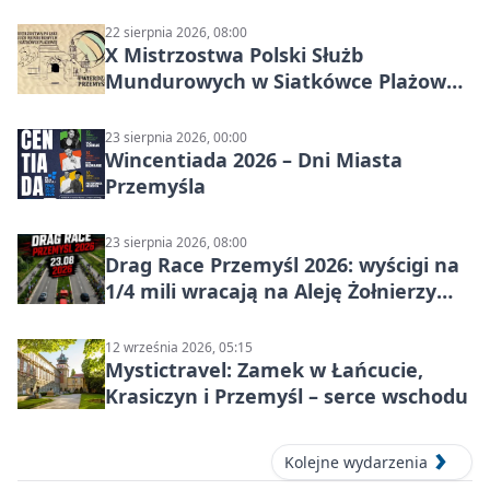
czasu na raka! Jestem zajęta życiem”
22 sierpnia 2026, 08:00
X Mistrzostwa Polski Służb
Mundurowych w Siatkówce Plażowej
w Przemyślu
23 sierpnia 2026, 00:00
Wincentiada 2026 – Dni Miasta
Przemyśla
23 sierpnia 2026, 08:00
Drag Race Przemyśl 2026: wyścigi na
1/4 mili wracają na Aleję Żołnierzy
Wyklętych
12 września 2026, 05:15
Mystictravel: Zamek w Łańcucie,
Krasiczyn i Przemyśl – serce wschodu
Kolejne wydarzenia