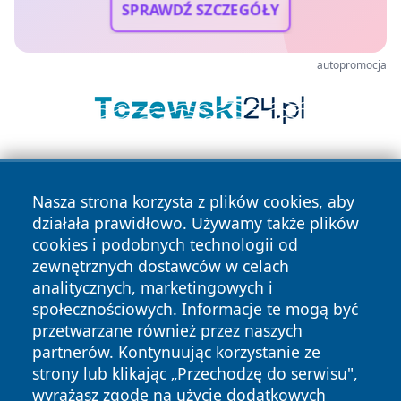
SPRAWDŹ SZCZEGÓŁY
autopromocja
Nasza strona korzysta z plików cookies, aby
działała prawidłowo. Używamy także plików
cookies i podobnych technologii od
zewnętrznych dostawców w celach
Copyright © 2026 przemyslonline.pl Wszystkie prawa
analitycznych, marketingowych i
zastrzeżone.
społecznościowych. Informacje te mogą być
przetwarzane również przez naszych
partnerów. Kontynuując korzystanie ze
Polityka
Polityka
News
Autorzy
strony lub klikając „Przechodzę do serwisu",
Prywatności
Cookies
wyrażasz zgodę na użycie dodatkowych