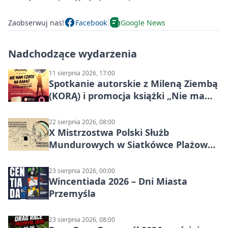
Zaobserwuj nas!
Facebook
Google News
Nadchodzące wydarzenia
11 sierpnia 2026, 17:00
Spotkanie autorskie z Mileną Ziembą
(KORĄ) i promocja książki „Nie mam
czasu na raka! Jestem zajęta życiem”
22 sierpnia 2026, 08:00
X Mistrzostwa Polski Służb
Mundurowych w Siatkówce Plażowej
w Przemyślu
23 sierpnia 2026, 00:00
Wincentiada 2026 – Dni Miasta
Przemyśla
23 sierpnia 2026, 08:00