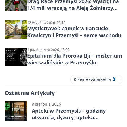
Drag Race Przemyśl 2026: wyścigi na
1/4 mili wracają na Aleję Żołnierzy
Wyklętych
12 września 2026, 05:15
Mystictravel: Zamek w Łańcucie,
Krasiczyn i Przemyśl – serce wschodu
1 października 2026, 18:00
Epitafium dla Proroka Ilji – misterium
wierszalińskie w Przemyślu
Kolejne wydarzenia
Ostatnie Artykuły
8 sierpnia 2026
Apteki w Przemyślu - godziny
otwarcia, dyżury, apteka
całodobowa