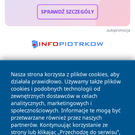
SPRAWDŹ SZCZEGÓŁY
autopromocja
Nasza strona korzysta z plików cookies, aby
działała prawidłowo. Używamy także plików
cookies i podobnych technologii od
zewnętrznych dostawców w celach
Copyright © 2026 przemyslonline.pl Wszystkie prawa
analitycznych, marketingowych i
zastrzeżone.
społecznościowych. Informacje te mogą być
przetwarzane również przez naszych
partnerów. Kontynuując korzystanie ze
Polityka
Polityka
News
Autorzy
strony lub klikając „Przechodzę do serwisu",
Prywatności
Cookies