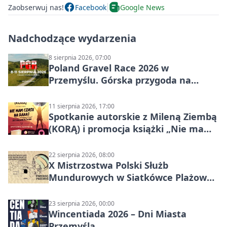
Zaobserwuj nas!
Facebook
Google News
Nadchodzące wydarzenia
8 sierpnia 2026, 07:00
Poland Gravel Race 2026 w
Przemyślu. Górska przygoda na
szutrach Karpat
11 sierpnia 2026, 17:00
Spotkanie autorskie z Mileną Ziembą
(KORĄ) i promocja książki „Nie mam
czasu na raka! Jestem zajęta życiem”
22 sierpnia 2026, 08:00
X Mistrzostwa Polski Służb
Mundurowych w Siatkówce Plażowej
w Przemyślu
23 sierpnia 2026, 00:00
Wincentiada 2026 – Dni Miasta
Przemyśla