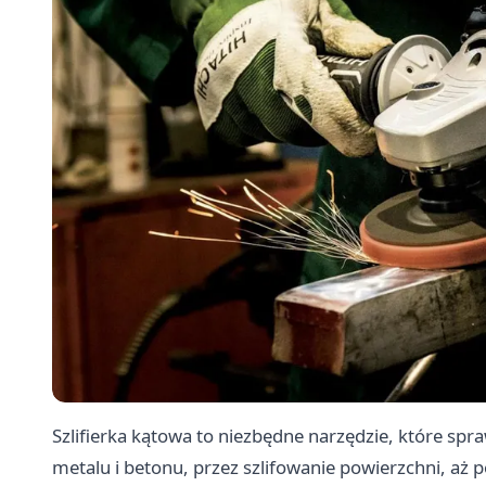
Szlifierka kątowa to niezbędne narzędzie, które spr
metalu i betonu, przez szlifowanie powierzchni, aż p