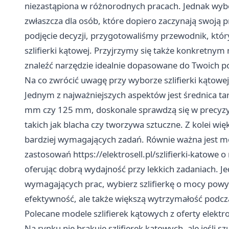
niezastąpiona w różnorodnych pracach. Jednak w
zwłaszcza dla osób, które dopiero zaczynają swoją p
podjęcie decyzji, przygotowaliśmy przewodnik, któ
szlifierki kątowej. Przyjrzymy się także konkretny
znaleźć narzędzie idealnie dopasowane do Twoich p
Na co zwrócić uwagę przy wyborze szlifierki kątowej
Jednym z najważniejszych aspektów jest średnica tarc
mm czy 125 mm, doskonale sprawdzą się w precyzyjn
takich jak blacha czy tworzywa sztuczne. Z kolei wi
bardziej wymagających zadań. Równie ważna jest m
zastosowań
https://elektrosell.pl/szlifierki-katowe
o 
oferując dobrą wydajność przy lekkich zadaniach. Je
wymagających prac, wybierz szlifierkę o mocy powyż
efektywność, ale także większą wytrzymałość podc
Polecane modele szlifierek kątowych z oferty elektro
Na rynku nie brakuje szlifierek kątowych, ale jeśli