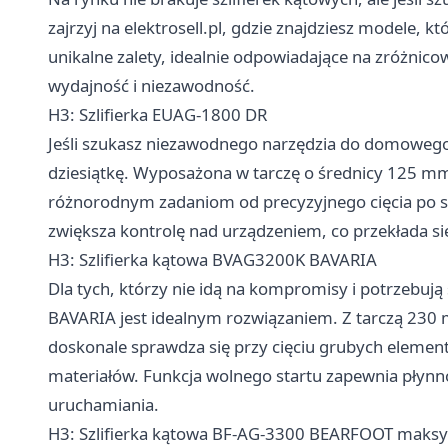
zajrzyj na elektrosell.pl, gdzie znajdziesz modele, k
unikalne zalety, idealnie odpowiadające na zróżni
wydajność i niezawodność.
H3: Szlifierka EUAG-1800 DR
Jeśli szukasz niezawodnego narzędzia do domowego 
dziesiątkę. Wyposażona w tarczę o średnicy 125 mm 
różnorodnym zadaniom od precyzyjnego cięcia po s
zwiększa kontrolę nad urządzeniem, co przekłada si
H3: Szlifierka kątowa BVAG3200K BAVARIA
Dla tych, którzy nie idą na kompromisy i potrzebują
BAVARIA jest idealnym rozwiązaniem. Z tarczą 230
doskonale sprawdza się przy cięciu grubych eleme
materiałów. Funkcja wolnego startu zapewnia płynno
uruchamiania.
H3: Szlifierka kątowa BF-AG-3300 BEARFOOT maksy