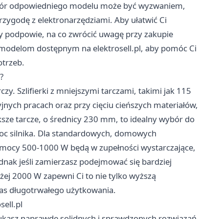
ybór odpowiedniego modelu może być wyzwaniem,
rzygodę z elektronarzędziami. Aby ułatwić Ci
ry podpowie, na co zwrócić uwagę przy zakupie
m modelom dostępnym na elektrosell.pl, aby pomóc Ci
otrzeb.
?
zy. Szlifierki z mniejszymi tarczami, takimi jak 115
ych pracach oraz przy cięciu cieńszych materiałów,
ększe tarcze, o średnicy 230 mm, to idealny wybór do
oc silnika. Dla standardowych, domowych
mocy 500-1000 W będą w zupełności wystarczające,
dnak jeśli zamierzasz podejmować się bardziej
ej 2000 W zapewni Ci to nie tylko wyższą
zas długotrwałego użytkowania.
sell.pl
 szukasz naprawdę solidnych i sprawdzonych rozwiązań,