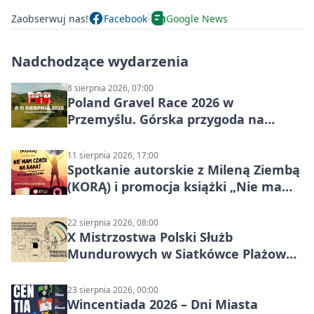
Zaobserwuj nas!
Facebook
Google News
Nadchodzące wydarzenia
8 sierpnia 2026, 07:00
Poland Gravel Race 2026 w
Przemyślu. Górska przygoda na
szutrach Karpat
11 sierpnia 2026, 17:00
Spotkanie autorskie z Mileną Ziembą
(KORĄ) i promocja książki „Nie mam
czasu na raka! Jestem zajęta życiem”
22 sierpnia 2026, 08:00
X Mistrzostwa Polski Służb
Mundurowych w Siatkówce Plażowej
w Przemyślu
23 sierpnia 2026, 00:00
Wincentiada 2026 – Dni Miasta