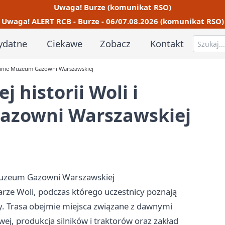
Uwaga! Burze (komunikat RSO)
Uwaga! ALERT RCB - Burze - 06/07.08.2026 (komunikat RSO)
ydatne
Ciekawe
Zobacz
Kontakt
dzanie Muzeum Gazowni Warszawskiej
 historii Woli i
azowni Warszawskiej
 Muzeum Gazowni Warszawskiej
ze Woli, podczas którego uczestnicy poznają
y. Trasa obejmie miejsca związane z dawnymi
wej, produkcja silników i traktorów oraz zakład