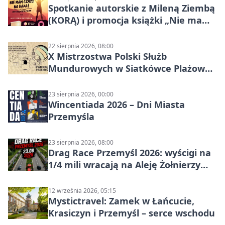
Spotkanie autorskie z Mileną Ziembą
(KORĄ) i promocja książki „Nie mam
czasu na raka! Jestem zajęta życiem”
22 sierpnia 2026, 08:00
X Mistrzostwa Polski Służb
Mundurowych w Siatkówce Plażowej
w Przemyślu
23 sierpnia 2026, 00:00
Wincentiada 2026 – Dni Miasta
Przemyśla
23 sierpnia 2026, 08:00
Drag Race Przemyśl 2026: wyścigi na
1/4 mili wracają na Aleję Żołnierzy
Wyklętych
12 września 2026, 05:15
Mystictravel: Zamek w Łańcucie,
Krasiczyn i Przemyśl – serce wschodu