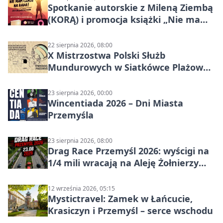
Spotkanie autorskie z Mileną Ziembą
(KORĄ) i promocja książki „Nie mam
czasu na raka! Jestem zajęta życiem”
22 sierpnia 2026, 08:00
X Mistrzostwa Polski Służb
Mundurowych w Siatkówce Plażowej
w Przemyślu
23 sierpnia 2026, 00:00
Wincentiada 2026 – Dni Miasta
Przemyśla
23 sierpnia 2026, 08:00
Drag Race Przemyśl 2026: wyścigi na
1/4 mili wracają na Aleję Żołnierzy
Wyklętych
12 września 2026, 05:15
Mystictravel: Zamek w Łańcucie,
Krasiczyn i Przemyśl – serce wschodu