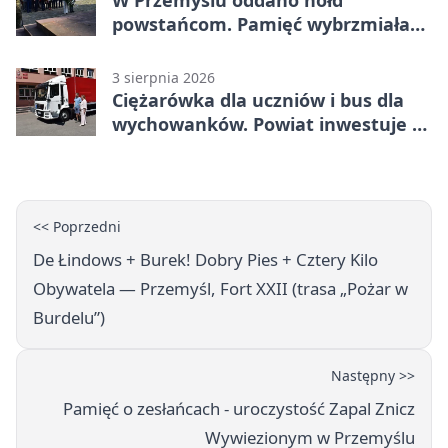
W Przemyślu oddano hołd
powstańcom. Pamięć wybrzmiała
przy pomniku
3 sierpnia 2026
Ciężarówka dla uczniów i bus dla
wychowanków. Powiat inwestuje w
naukę
<< Poprzedni
De Łindows + Burek! Dobry Pies + Cztery Kilo
Obywatela — Przemyśl, Fort XXII (trasa „Pożar w
Burdelu”)
Następny >>
Pamięć o zesłańcach - uroczystość Zapal Znicz
Wywiezionym w Przemyślu