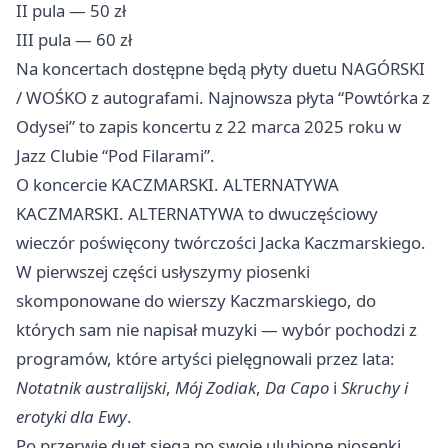
II pula — 50 zł
III pula — 60 zł
Na koncertach dostępne będą płyty duetu NAGÓRSKI
/ WOŚKO z autografami. Najnowsza płyta “Powtórka z
Odysei” to zapis koncertu z 22 marca 2025 roku w
Jazz Clubie “Pod Filarami”.
O koncercie KACZMARSKI. ALTERNATYWA
KACZMARSKI. ALTERNATYWA to dwuczęściowy
wieczór poświęcony twórczości Jacka Kaczmarskiego.
W pierwszej części usłyszymy piosenki
skomponowane do wierszy Kaczmarskiego, do
których sam nie napisał muzyki — wybór pochodzi z
programów, które artyści pielęgnowali przez lata:
Notatnik australijski
,
Mój Zodiak
,
Da Capo
i
Skruchy i
erotyki dla Ewy
.
Po przerwie duet sięga po swoje ulubione piosenki