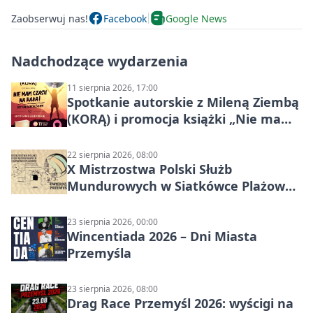
Zaobserwuj nas!
Facebook
Google News
Nadchodzące wydarzenia
11 sierpnia 2026, 17:00
Spotkanie autorskie z Mileną Ziembą
(KORĄ) i promocja książki „Nie mam
czasu na raka! Jestem zajęta życiem”
22 sierpnia 2026, 08:00
X Mistrzostwa Polski Służb
Mundurowych w Siatkówce Plażowej
w Przemyślu
23 sierpnia 2026, 00:00
Wincentiada 2026 – Dni Miasta
Przemyśla
23 sierpnia 2026, 08:00
Drag Race Przemyśl 2026: wyścigi na