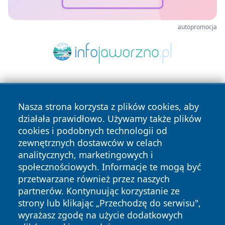
autopromocja
Nasza strona korzysta z plików cookies, aby
działała prawidłowo. Używamy także plików
cookies i podobnych technologii od
zewnętrznych dostawców w celach
Copyright © 2026 przemyslonline.pl Wszystkie prawa
analitycznych, marketingowych i
zastrzeżone.
społecznościowych. Informacje te mogą być
przetwarzane również przez naszych
partnerów. Kontynuując korzystanie ze
Polityka
Polityka
News
Autorzy
strony lub klikając „Przechodzę do serwisu",
Prywatności
Cookies
wyrażasz zgodę na użycie dodatkowych