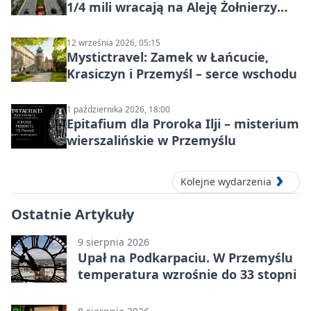
1/4 mili wracają na Aleję Żołnierzy
Wyklętych
12 września 2026, 05:15
Mystictravel: Zamek w Łańcucie,
Krasiczyn i Przemyśl – serce wschodu
1 października 2026, 18:00
Epitafium dla Proroka Ilji – misterium
wierszalińskie w Przemyślu
Kolejne wydarzenia
Ostatnie Artykuły
9 sierpnia 2026
Upał na Podkarpaciu. W Przemyślu
temperatura wzrośnie do 33 stopni