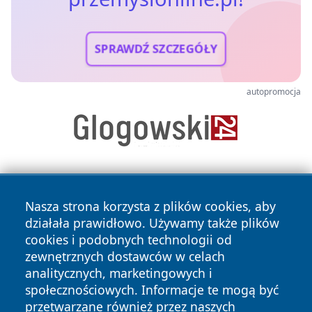
SPRAWDŹ SZCZEGÓŁY
autopromocja
Nasza strona korzysta z plików cookies, aby
działała prawidłowo. Używamy także plików
cookies i podobnych technologii od
zewnętrznych dostawców w celach
Copyright © 2026 przemyslonline.pl Wszystkie prawa
analitycznych, marketingowych i
zastrzeżone.
społecznościowych. Informacje te mogą być
przetwarzane również przez naszych