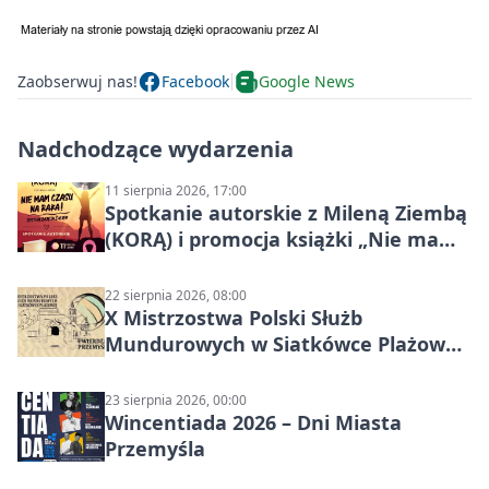
Zaobserwuj nas!
Facebook
Google News
Nadchodzące wydarzenia
11 sierpnia 2026, 17:00
Spotkanie autorskie z Mileną Ziembą
(KORĄ) i promocja książki „Nie mam
czasu na raka! Jestem zajęta życiem”
22 sierpnia 2026, 08:00
X Mistrzostwa Polski Służb
Mundurowych w Siatkówce Plażowej
w Przemyślu
23 sierpnia 2026, 00:00
Wincentiada 2026 – Dni Miasta
Przemyśla