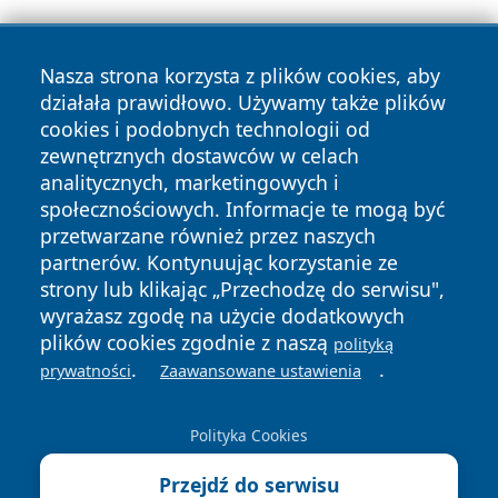
Nasza strona korzysta z plików cookies, aby
działała prawidłowo. Używamy także plików
cookies i podobnych technologii od
zewnętrznych dostawców w celach
Copyright © 2026 przemyslonline.pl Wszystkie prawa
analitycznych, marketingowych i
zastrzeżone.
społecznościowych. Informacje te mogą być
przetwarzane również przez naszych
partnerów. Kontynuując korzystanie ze
Polityka
Polityka
News
Autorzy
strony lub klikając „Przechodzę do serwisu",
Prywatności
Cookies
wyrażasz zgodę na użycie dodatkowych
plików cookies zgodnie z naszą
polityką
.
.
prywatności
Zaawansowane ustawienia
Polityka Cookies
Przejdź do serwisu