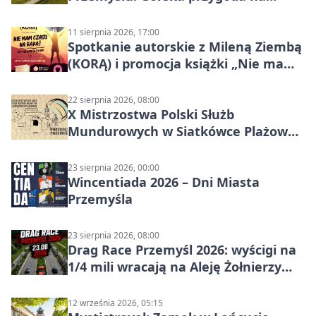
szutrach Karpat
11 sierpnia 2026, 17:00
Spotkanie autorskie z Mileną Ziembą
(KORĄ) i promocja książki „Nie mam
czasu na raka! Jestem zajęta życiem”
22 sierpnia 2026, 08:00
X Mistrzostwa Polski Służb
Mundurowych w Siatkówce Plażowej
w Przemyślu
23 sierpnia 2026, 00:00
Wincentiada 2026 – Dni Miasta
Przemyśla
23 sierpnia 2026, 08:00
Drag Race Przemyśl 2026: wyścigi na
1/4 mili wracają na Aleję Żołnierzy
Wyklętych
12 września 2026, 05:15