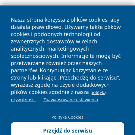
Nasza strona korzysta z plików cookies, aby
działała prawidłowo. Używamy także plików
cookies i podobnych technologii od
zewnętrznych dostawców w celach
Copyright © 2026 przemyslonline.pl Wszystkie prawa
analitycznych, marketingowych i
zastrzeżone.
społecznościowych. Informacje te mogą być
przetwarzane również przez naszych
partnerów. Kontynuując korzystanie ze
Polityka
Polityka
News
Autorzy
strony lub klikając „Przechodzę do serwisu",
Prywatności
Cookies
wyrażasz zgodę na użycie dodatkowych
plików cookies zgodnie z naszą
polityką
.
.
prywatności
Zaawansowane ustawienia
Polityka Cookies
Przejdź do serwisu