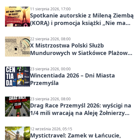
szutrach Karpat
11 sierpnia 2026, 17:00
Spotkanie autorskie z Mileną Ziembą
(KORĄ) i promocja książki „Nie mam
czasu na raka! Jestem zajęta życiem”
22 sierpnia 2026, 08:00
X Mistrzostwa Polski Służb
Mundurowych w Siatkówce Plażowej
w Przemyślu
23 sierpnia 2026, 00:00
Wincentiada 2026 – Dni Miasta
Przemyśla
23 sierpnia 2026, 08:00
Drag Race Przemyśl 2026: wyścigi na
1/4 mili wracają na Aleję Żołnierzy
Wyklętych
12 września 2026, 05:15
Mystictravel: Zamek w Łańcucie,