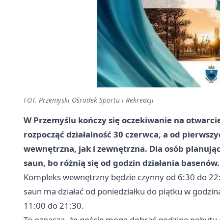
FOT. Przemyski Ośrodek Sportu i Rekreacji
W Przemyślu kończy się oczekiwanie na otwarc
rozpocząć działalność 30 czerwca, a od pierwsz
wewnętrzna, jak i zewnętrzna. Dla osób planując
saun, bo różnią się od godzin działania basenów.
Kompleks wewnętrzny będzie czynny od 6:30 do 22:0
saun ma działać od poniedziałku do piątku w godzin
11:00 do 21:30.
To oznacza, że goście mogą dobrać godzinę pobytu 