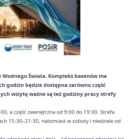
ie Wodnego Świata. Kompleks basenów ma
ych godzin będzie dostępna zarówno część
ych wizytę ważne są też godziny pracy strefy
0, a część zewnętrzna od 9:00 do 19:00. Strefa
ach 15:30–21:30, natomiast w soboty i niedziele od
do własnego planu dnia – od porannego pływania po