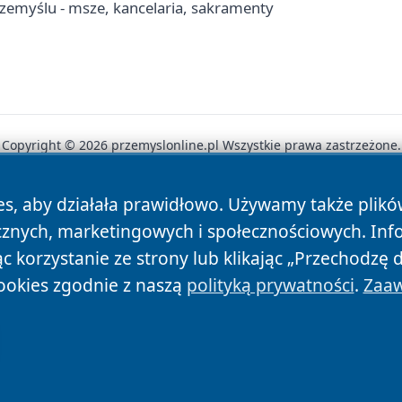
rzemyślu - msze, kancelaria, sakramenty
Copyright © 2026 przemyslonline.pl Wszystkie prawa zastrzeżone.
es, aby działała prawidłowo. Używamy także plik
News
Autorzy
Polityka Prywatności
Polityka Cookie
cznych, marketingowych i społecznościowych. Inf
 korzystanie ze strony lub klikając „Przechodzę 
ookies zgodnie z naszą
polityką prywatności
.
Zaaw