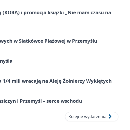
ą (KORĄ) i promocja książki „Nie mam czasu na
owych w Siatkówce Plażowej w Przemyślu
myśla
 1/4 mili wracają na Aleję Żołnierzy Wyklętych
asiczyn i Przemyśl – serce wschodu
Kolejne wydarzenia