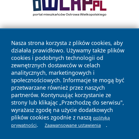
Nasza strona korzysta z plików cookies, aby
działała prawidłowo. Używamy także plików
cookies i podobnych technologii od
zewnętrznych dostawców w celach
Copyright © 2026 przemyslonline.pl Wszystkie prawa
analitycznych, marketingowych i
zastrzeżone.
społecznościowych. Informacje te mogą być
przetwarzane również przez naszych
partnerów. Kontynuując korzystanie ze
Polityka
Polityka
News
Autorzy
strony lub klikając „Przechodzę do serwisu",
Prywatności
Cookies
wyrażasz zgodę na użycie dodatkowych
plików cookies zgodnie z naszą
polityką
.
.
prywatności
Zaawansowane ustawienia