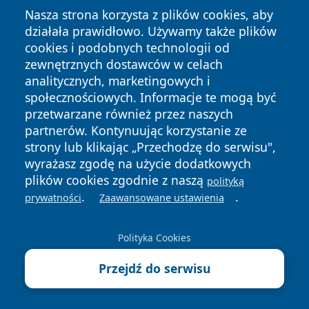
Nasza strona korzysta z plików cookies, aby
działała prawidłowo. Używamy także plików
cookies i podobnych technologii od
zewnętrznych dostawców w celach
Copyright © 2026 przemyslonline.pl Wszystkie prawa
analitycznych, marketingowych i
zastrzeżone.
społecznościowych. Informacje te mogą być
przetwarzane również przez naszych
partnerów. Kontynuując korzystanie ze
Polityka
Polityka
News
Autorzy
strony lub klikając „Przechodzę do serwisu",
Prywatności
Cookies
wyrażasz zgodę na użycie dodatkowych
plików cookies zgodnie z naszą
polityką
.
.
prywatności
Zaawansowane ustawienia
Polityka Cookies
Przejdź do serwisu