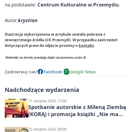
na podstawie:
Centrum Kulturalne w Przemyślu
.
Autor:
krystian
Ilustracja wykorzystana w artykule została pobrana z
zewnętrznego źródła (CK Przemyśl). W przypadku zastrzeżeń
dotyczących praw do zdjęcia prosimy o
kontakt
.
Zaobserwuj nas!
Facebook
Google News
Nadchodzące wydarzenia
11 sierpnia 2026, 17:00
Spotkanie autorskie z Mileną Ziembą
(KORĄ) i promocja książki „Nie mam
czasu na raka! Jestem zajęta życiem”
22 sierpnia 2026, 08:00