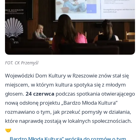
FOT. CK Przemyśl
Wojewódzki Dom Kultury w
Rzeszowie
znów stał się
miejscem, w którym kultura spotyka się z młodym
głosem.
24 czerwca
podczas spotkania otwierającego
nową odsłonę projektu „Bardzo Młoda Kultura”
rozmawiano o tym, jak przekuć pomysły w działania,
które naprawdę zostają w lokalnych społecznościach.
🤝
„Bardzo Młoda Kultura” wróciła do rozmów o tym,