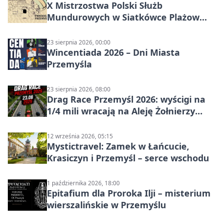
X Mistrzostwa Polski Służb
Mundurowych w Siatkówce Plażowej
w Przemyślu
23 sierpnia 2026, 00:00
Wincentiada 2026 – Dni Miasta
Przemyśla
23 sierpnia 2026, 08:00
Drag Race Przemyśl 2026: wyścigi na
1/4 mili wracają na Aleję Żołnierzy
Wyklętych
12 września 2026, 05:15
Mystictravel: Zamek w Łańcucie,
Krasiczyn i Przemyśl – serce wschodu
1 października 2026, 18:00
Epitafium dla Proroka Ilji – misterium
wierszalińskie w Przemyślu