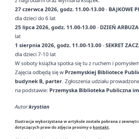
z nagrodami oraz wymiana książek.
27 czerwca 2026, godz. 11.00-13.00
-
BAJKOWE P
dla dzieci do 6 lat
25 lipca 2026, godz. 11.00-13.00
-
DZIEŃ ARBUZA
lat
1 sierpnia 2026, godz. 11.00-13.00
-
SEKRET ZA
dla dzieci 7-10 lat
W soboty książka spotka się tu z ruchem i pomysłem
Zajęcia odbędą się w
Przemyskiej Bibliotece Publicz
budynek B, parter
. Zgłoszenia udziału prowadzon
na podstawie:
Przemyska Biblioteka Publiczna im
Autor:
krystian
Ilustracja wykorzystana w artykule została pobrana z zewnętr
dotyczących praw do zdjęcia prosimy o
kontakt
.