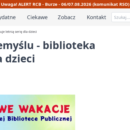
Uwaga! ALERT RCB - Burze - 06/07.08.2026 (komunikat RSO)
ydatne
Ciekawe
Zobacz
Kontakt
e letnią serię dla dzieci
myślu - biblioteka
a dzieci