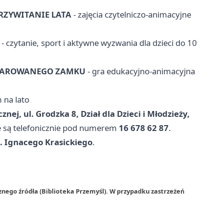
RZYWITANIE LATA
- zajęcia czytelniczo-animacyjne
- czytanie, sport i aktywne wyzwania dla dzieci do 10
CZAROWANEGO ZAMKU
- gra edukacyjno-animacyjna
 na lato
nej, ul. Grodzka 8, Dział dla Dzieci i Młodzieży,
e są telefonicznie pod numerem
16 678 62 87
.
. Ignacego Krasickiego
.
znego źródła (Biblioteka Przemyśl). W przypadku zastrzeżeń