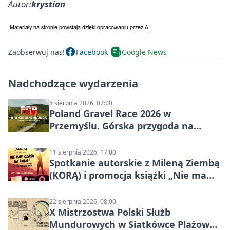
Autor:
krystian
Zaobserwuj nas!
Facebook
Google News
Nadchodzące wydarzenia
8 sierpnia 2026, 07:00
Poland Gravel Race 2026 w
Przemyślu. Górska przygoda na
szutrach Karpat
11 sierpnia 2026, 17:00
Spotkanie autorskie z Mileną Ziembą
(KORĄ) i promocja książki „Nie mam
czasu na raka! Jestem zajęta życiem”
22 sierpnia 2026, 08:00
X Mistrzostwa Polski Służb
Mundurowych w Siatkówce Plażowej