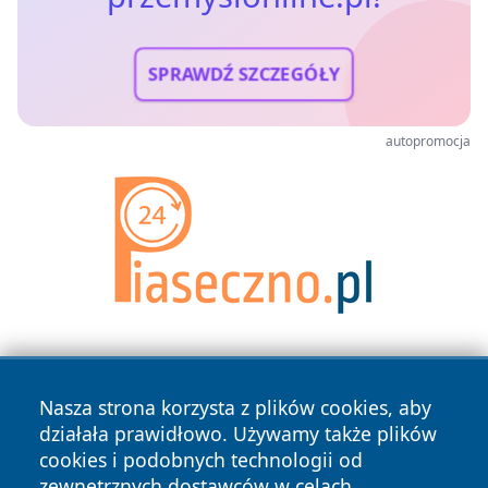
SPRAWDŹ SZCZEGÓŁY
autopromocja
Nasza strona korzysta z plików cookies, aby
działała prawidłowo. Używamy także plików
cookies i podobnych technologii od
zewnętrznych dostawców w celach