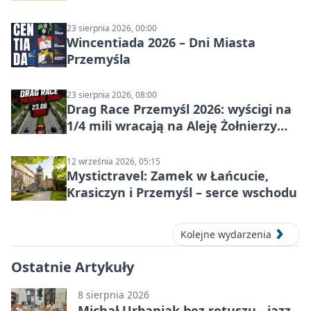
w Przemyślu
23 sierpnia 2026, 00:00
Wincentiada 2026 – Dni Miasta
Przemyśla
23 sierpnia 2026, 08:00
Drag Race Przemyśl 2026: wyścigi na
1/4 mili wracają na Aleję Żołnierzy
Wyklętych
12 września 2026, 05:15
Mystictravel: Zamek w Łańcucie,
Krasiczyn i Przemyśl – serce wschodu
Kolejne wydarzenia
Ostatnie Artykuły
8 sierpnia 2026
Michał Urbaniak bez retuszu - jazz,