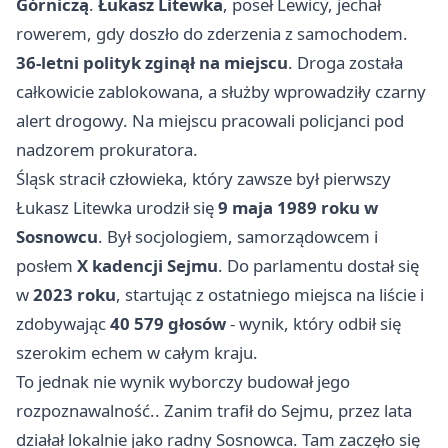
Górniczą
.
Łukasz Litewka
, poseł Lewicy, jechał
rowerem, gdy doszło do zderzenia z samochodem.
36-letni polityk zginął na miejscu
. Droga została
całkowicie zablokowana, a służby wprowadziły czarny
alert drogowy. Na miejscu pracowali policjanci pod
nadzorem prokuratora.
Śląsk stracił człowieka, który zawsze był pierwszy
Łukasz Litewka urodził się
9 maja 1989 roku w
Sosnowcu
. Był socjologiem, samorządowcem i
posłem
X kadencji Sejmu
. Do parlamentu dostał się
w
2023 roku
, startując z ostatniego miejsca na liście i
zdobywając
40 579 głosów
- wynik, który odbił się
szerokim echem w całym kraju.
To jednak nie wynik wyborczy budował jego
rozpoznawalność.. Zanim trafił do Sejmu, przez lata
działał lokalnie jako radny Sosnowca. Tam zaczęło się