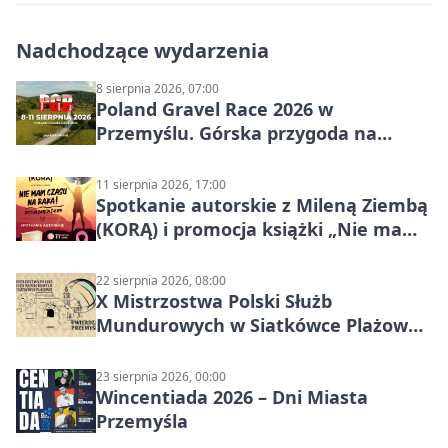
Nadchodzące wydarzenia
8 sierpnia 2026, 07:00
Poland Gravel Race 2026 w
Przemyślu. Górska przygoda na
szutrach Karpat
11 sierpnia 2026, 17:00
Spotkanie autorskie z Mileną Ziembą
(KORĄ) i promocja książki „Nie mam
czasu na raka! Jestem zajęta życiem”
22 sierpnia 2026, 08:00
X Mistrzostwa Polski Służb
Mundurowych w Siatkówce Plażowej
w Przemyślu
23 sierpnia 2026, 00:00
Wincentiada 2026 – Dni Miasta
Przemyśla