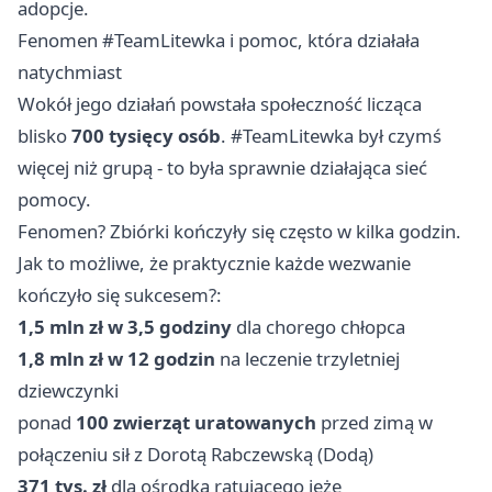
adopcje.
Fenomen #TeamLitewka i pomoc, która działała
natychmiast
Wokół jego działań powstała społeczność licząca
blisko
700 tysięcy osób
. #TeamLitewka był czymś
więcej niż grupą - to była sprawnie działająca sieć
pomocy.
Fenomen? Zbiórki kończyły się często w kilka godzin.
Jak to możliwe, że praktycznie każde wezwanie
kończyło się sukcesem?:
1,5 mln zł w 3,5 godziny
dla chorego chłopca
1,8 mln zł w 12 godzin
na leczenie trzyletniej
dziewczynki
ponad
100 zwierząt uratowanych
przed zimą w
połączeniu sił z Dorotą Rabczewską (Dodą)
371 tys. zł
dla ośrodka ratującego jeże