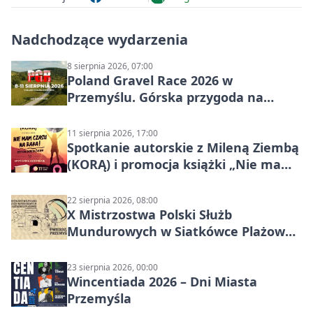
Nadchodzące wydarzenia
8 sierpnia 2026, 07:00
Poland Gravel Race 2026 w
Przemyślu. Górska przygoda na
szutrach Karpat
11 sierpnia 2026, 17:00
Spotkanie autorskie z Mileną Ziembą
(KORĄ) i promocja książki „Nie mam
czasu na raka! Jestem zajęta życiem”
22 sierpnia 2026, 08:00
X Mistrzostwa Polski Służb
Mundurowych w Siatkówce Plażowej
w Przemyślu
23 sierpnia 2026, 00:00
Wincentiada 2026 – Dni Miasta
Przemyśla