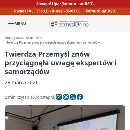
Uwaga! Upał (komunikat RSO)
Uwaga! ALERT RCB - Burze - 06/07.08… (komunikat RSO)
MENU
Strona główna
Wiadomości
Twierdza Przemyśl znów przyciągnęła uwagę ekspertów i samorządów
Twierdza Przemyśl znów
przyciągnęła uwagę ekspertów i
samorządów
28 marca 2026
2 min czytania
Udostępnij