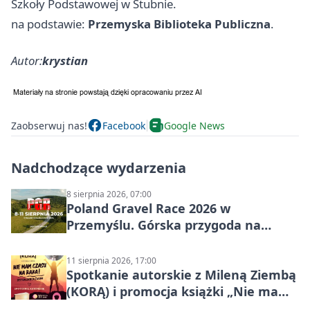
Szkoły Podstawowej w Stubnie.
na podstawie:
Przemyska Biblioteka Publiczna
.
Autor:
krystian
Zaobserwuj nas!
Facebook
Google News
Nadchodzące wydarzenia
8 sierpnia 2026, 07:00
Poland Gravel Race 2026 w
Przemyślu. Górska przygoda na
szutrach Karpat
11 sierpnia 2026, 17:00
Spotkanie autorskie z Mileną Ziembą
(KORĄ) i promocja książki „Nie mam
czasu na raka! Jestem zajęta życiem”