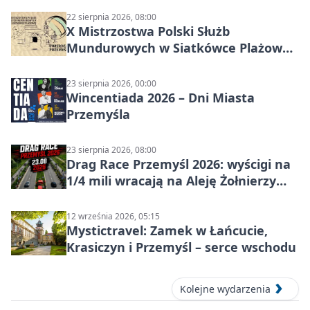
22 sierpnia 2026, 08:00
X Mistrzostwa Polski Służb
Mundurowych w Siatkówce Plażowej
w Przemyślu
23 sierpnia 2026, 00:00
Wincentiada 2026 – Dni Miasta
Przemyśla
23 sierpnia 2026, 08:00
Drag Race Przemyśl 2026: wyścigi na
1/4 mili wracają na Aleję Żołnierzy
Wyklętych
12 września 2026, 05:15
Mystictravel: Zamek w Łańcucie,
Krasiczyn i Przemyśl – serce wschodu
Kolejne wydarzenia