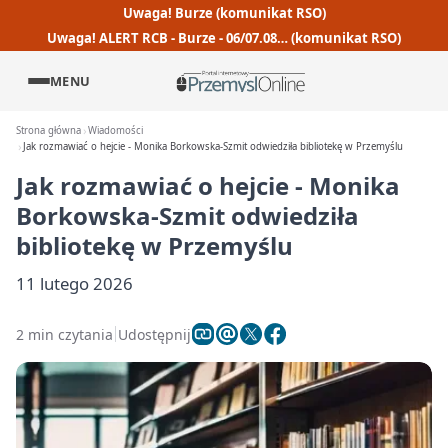
Uwaga! Burze (komunikat RSO)
Uwaga! ALERT RCB - Burze - 06/07.08… (komunikat RSO)
MENU
Strona główna
Wiadomości
Jak rozmawiać o hejcie - Monika Borkowska-Szmit odwiedziła bibliotekę w Przemyślu
Jak rozmawiać o hejcie - Monika
Borkowska-Szmit odwiedziła
bibliotekę w Przemyślu
11 lutego 2026
2 min czytania
Udostępnij